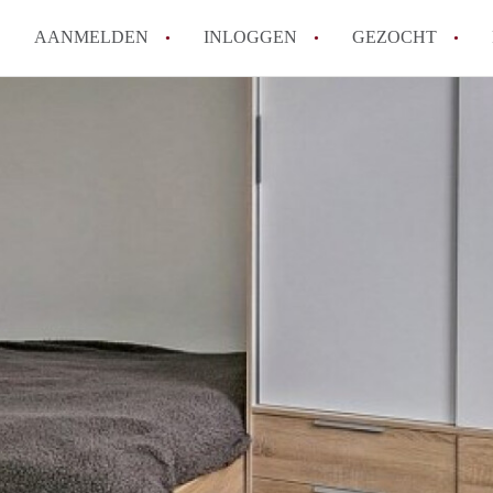
AANMELDEN
INLOGGEN
GEZOCHT
Wat is het puntensysteem voor
Amsterdam?
Wat zijn de opzegtermijnen bi
Wat zijn de populairste zoekt
betekent dit voor jou als zoeke
Wat is een studentenkamer in
Waarom geen bemiddelingskost
Alle veelgestelde vragen