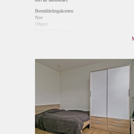
Bemiddelingskosten
Nee
Object
Direct bij de eigenaar
Borg
740
Garantiestelling
Niet mogelijk
Huurtoeslag
Niet mogelijk
Inkomen eis
N.V.T.
Huurtermijn
Onbepaalde termijn
Oplevering
Gemeubileerd