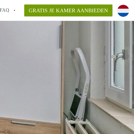
FAQ
GRATIS JE KAMER AANBIEDEN
 een onzelfstandige woonruimte (kamer) in
j een kamer in Amsterdam?
ermen voor een kamer in Amsterdam en wat
r?
 Amsterdam?
en voor de huurder?