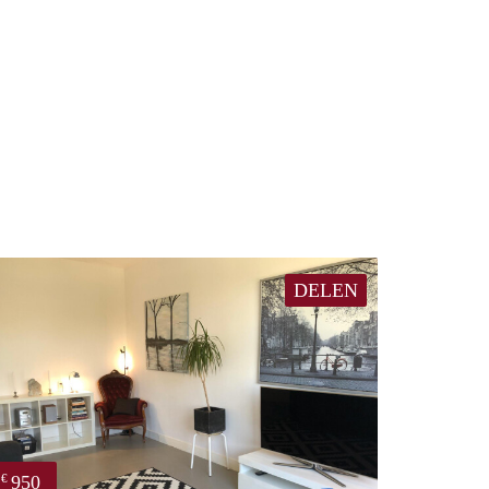
DELEN
950
€