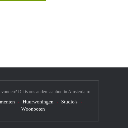
evonden? Dit is ons andere aanbod in Amsterdam:
ementen
Huurwoningen
Studio's
Woonboten