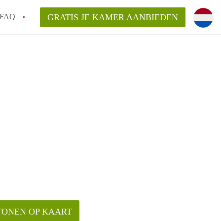
FAQ
GRATIS JE KAMER AANBIEDEN
 een onzelfstandige woonruimte (kamer) in
j een kamer in Amsterdam?
ermen voor een kamer in Amsterdam en wat
r?
 Amsterdam?
en voor de huurder?
TONEN OP KAART