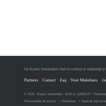
Op Kamer Amsterdam vind en verhuur je makkelijk j
Partners
Contact
Faq
Voor Makelaars
Gr
© 2026 - Kamer Amsterdam - KvK nr. 02094127 –
Nederla
Voorwaarden & privacy
Disclaimer
Spam & nep-acco