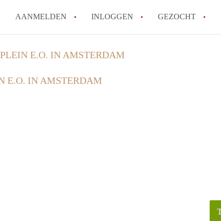
AANMELDEN
INLOGGEN
GEZOCHT
Wat is het puntensysteem voor
PLEIN E.O. IN AMSTERDAM
Amsterdam?
N E.O. IN AMSTERDAM
Wat zijn de opzegtermijnen bi
Wat zijn de populairste zoekt
betekent dit voor jou als zoeke
Wat is een studentenkamer in
Waarom geen bemiddelingskost
Alle veelgestelde vragen