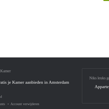
e Kamer
Niks leuks g
atis je Kamer aanbieden in Amsterdam
Appart
nd
unts
Account verwijderen