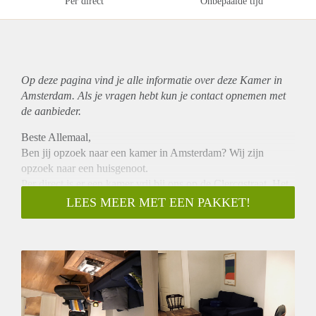
Per direct
Onbepaalde tijd
Op deze pagina vind je alle informatie over deze Kamer in
Amsterdam. Als je vragen hebt kun je contact opnemen met
de aanbieder.
Beste Allemaal,
Ben jij opzoek naar een kamer in Amsterdam? Wij zijn
opzoek naar een huisgenoot.
Per direct is er een kamer vrij bij ons op de Clercqstraat. Het
appartement ligt randje oud-west en op 5 minuten van het
LEES MEER MET EEN PAKKET!
Vondelpark, Rozengracht en de food hallen.
Super gezellig en van alle gemakken voorzien (gezamenlijke
woonkamer & keuken, gloednieuwe badkamer, vaatwasser,
wasmachine droger)
De kamer is 14m3 en de huurprijs bedraagt 770,- euro
inclusief.
Daan en ik werken allebei fulltime en zijn daarom opzoek