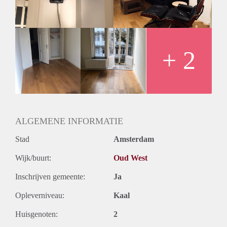
naar een werkende huisgenoot (of iemand die in zijn
afstudeerfase zit).
+ 2
ALGEMENE INFORMATIE
Stad
Amsterdam
Wijk/buurt:
Oud West
Inschrijven gemeente:
Ja
Opleverniveau:
Kaal
Huisgenoten:
2