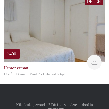
DELEN
400
€
rent
Hemonystraat
2
12 m
· 1 kamer · Vanaf ? - Onbepaalde tijd
Niks leuks gevonden? Dit is ons andere aanbod in
Amsterdam: