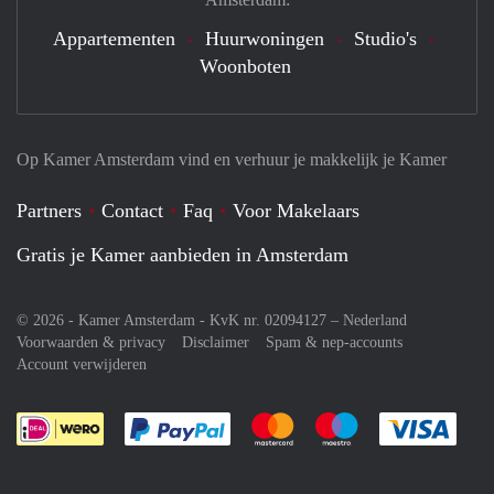
Appartementen
Huurwoningen
Studio's
Woonboten
Op Kamer Amsterdam vind en verhuur je makkelijk je Kamer
Partners
Contact
Faq
Voor Makelaars
Gratis je Kamer aanbieden in Amsterdam
© 2026 - Kamer Amsterdam - KvK nr. 02094127 –
Nederland
Voorwaarden & privacy
Disclaimer
Spam & nep-accounts
Account verwijderen
Je rekent gemakkelijk af met Paypal
Je rekent gemakkelijk af met M
Je rekent gemakkelij
Je re