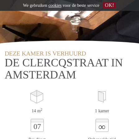
OK!
We gebruiken
cookies
voor de beste service
DEZE KAMER IS VERHUURD
DE CLERCQSTRAAT IN
AMSTERDAM
2
14 m
1 kamer
∞
07