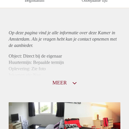
Begindatum
Onbepaalde tijd
Op deze pagina vind je alle informatie over deze Kamer in
Amsterdam. Als je vragen hebt kun je contact opnemen met
de aanbieder.
Object: Direct bij de eigenaar
Huurtermijn: Bepaalde termijn
Oplevering: Zie foto
Inkomen eis: Nee
Borg: 1 maand
MEER
Bemiddeling kosten: Nee
Internet: Ja
Gedeelde keuken: Ja
Gedeelde Douche: Ja
Gedeelde woonkamer: Ja
Huisgenoten: Ja
Geslacht huisgenoten: Gemengd