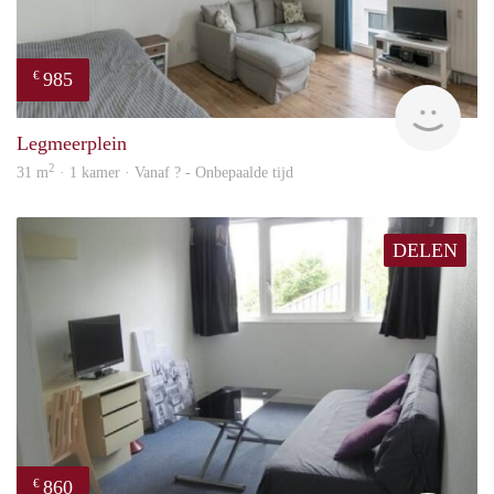
985
€
finde
Legmeerplein
2
31 m
· 1 kamer · Vanaf ? - Onbepaalde tijd
DELEN
860
€