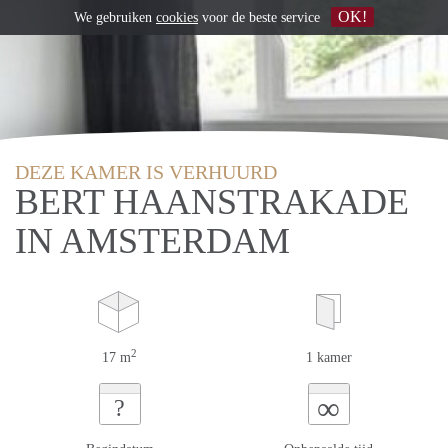
OK!
We gebruiken
cookies
voor de beste service
DEZE KAMER IS VERHUURD
BERT HAANSTRAKADE
IN AMSTERDAM
2
17 m
1 kamer
∞
?