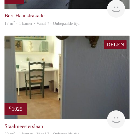
finde
Bert Haanstrakade
2
17 m
· 1 kamer · Vanaf ? - Onbepaalde tijd
DELEN
1025
€
finde
Staalmeesterslaan
2