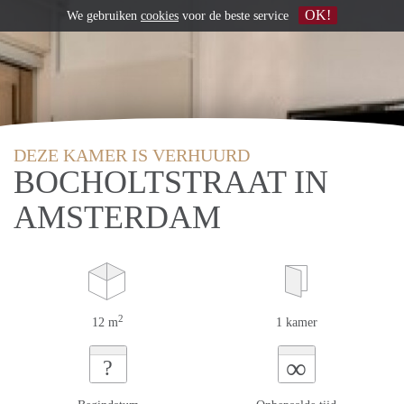
OK!
We gebruiken
cookies
voor de beste service
DEZE KAMER IS VERHUURD
BOCHOLTSTRAAT IN
AMSTERDAM
2
12 m
1 kamer
∞
?