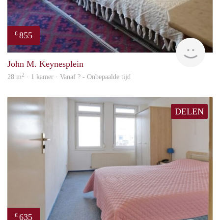
855
€
finde
John M. Keynesplein
2
28 m
· 1 kamer · Vanaf ? - Onbepaalde tijd
DELEN
635
€