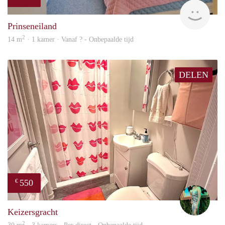
Woni
Prinseneiland
2
14 m
· 1 kamer · Vanaf ? - Onbepaalde tijd
DELEN
550
€
Ludo
Keizersgracht
2