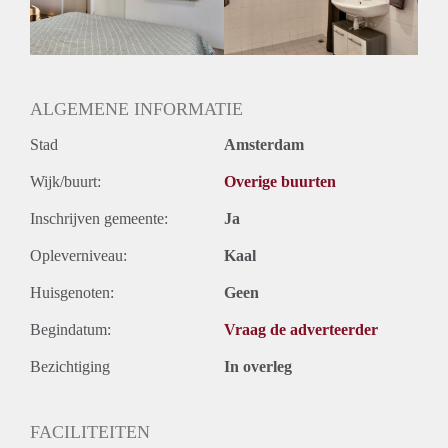
Huurtermijn
Onbepaalde termijn
Oplevering
Gestoffeerd
ALGEMENE INFORMATIE
Stad
Amsterdam
Wijk/buurt:
Overige buurten
Inschrijven gemeente:
Ja
Opleverniveau:
Kaal
Huisgenoten:
Geen
Begindatum:
Vraag de adverteerder
Bezichtiging
In overleg
FACILITEITEN