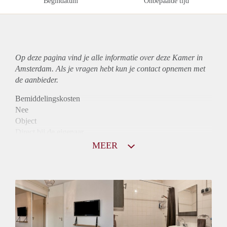
Begindatum
Onbepaalde tijd
Op deze pagina vind je alle informatie over deze Kamer in
Amsterdam. Als je vragen hebt kun je contact opnemen met
de aanbieder.
Bemiddelingskosten
Nee
Object
Direct bij de eigenaar
Borg
MEER
600
Garantiestelling
Niet mogelijk
Huurtoeslag
Niet mogelijk
Inkomen eis
N.V.T.