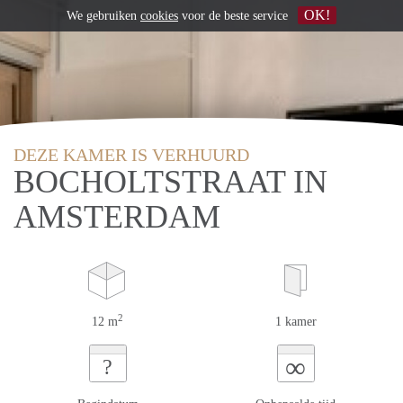
OK!
We gebruiken
cookies
voor de beste service
DEZE KAMER IS VERHUURD
BOCHOLTSTRAAT IN
AMSTERDAM
2
12 m
1 kamer
∞
?