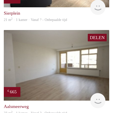
finde
Sierplein
2
21 m
· 1 kamer · Vanaf ? - Onbepaalde tijd
DELEN
665
€
rent
Aalsmeerweg
2