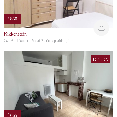
850
€
rent
Kikkenstein
2
24 m
· 1 kamer · Vanaf ? - Onbepaalde tijd
DELEN
665
€