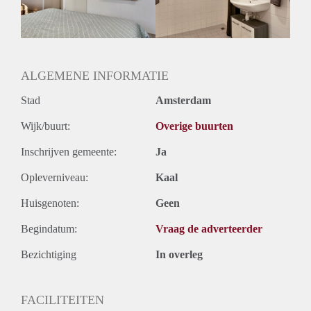
Huurtermijn
Onbepaalde termijn
Oplevering
Gestoffeerd
ALGEMENE INFORMATIE
Stad
Amsterdam
Wijk/buurt:
Overige buurten
Inschrijven gemeente:
Ja
Opleverniveau:
Kaal
Huisgenoten:
Geen
Begindatum:
Vraag de adverteerder
Bezichtiging
In overleg
FACILITEITEN