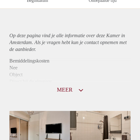
Begindatum
Onbepaalde tijd
Op deze pagina vind je alle informatie over deze Kamer in
Amsterdam. Als je vragen hebt kun je contact opnemen met
de aanbieder.
Bemiddelingskosten
Nee
Object
Direct bij de eigenaar
Borg
MEER
600
Garantiestelling
Niet mogelijk
Huurtoeslag
Niet mogelijk
Inkomen eis
N.V.T.