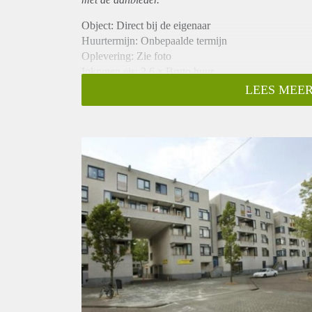
Object: Direct bij de eigenaar
Huurtermijn: Onbepaalde termijn
Oplevering: Zie foto
Inkomen eis: 2,6 x Bruto huur
Garantiestelling mogelijk: Ja
LEES MEER
Borg: 1 Maand
Bemiddeling kosten: Nee
Woningdelers toegestaan: Ja
Huisdieren toegestaan: Afhankelijk van de Eigenaar
Huurtoeslag grens: Nee
Geschikt voor studenten: Afhankelijk van de Eigena