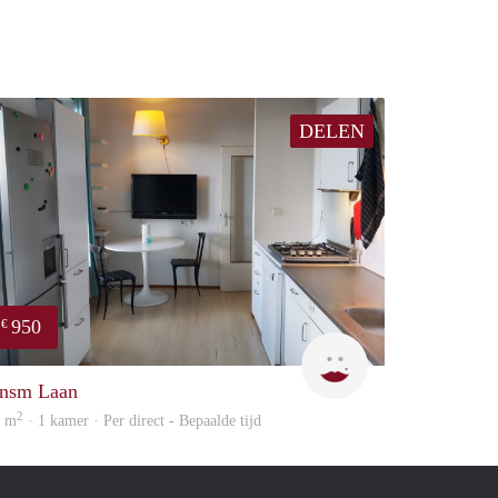
DELEN
950
€
Cindy
nsm Laan
2
8 m
· 1 kamer · Per direct - Bepaalde tijd