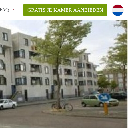
FAQ
GRATIS JE KAMER AANBIEDEN
 een onzelfstandige woonruimte (kamer) in
j een kamer in Amsterdam?
ermen voor een kamer in Amsterdam en wat
r?
 Amsterdam?
en voor de huurder?