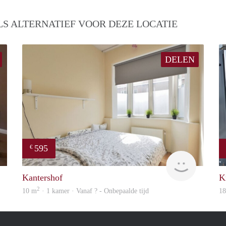
S ALTERNATIEF VOOR DEZE LOCATIE
DELEN
595
€
rent
Woning
Kantershof
K
2
10 m
· 1 kamer · Vanaf ? - Onbepaalde tijd
1