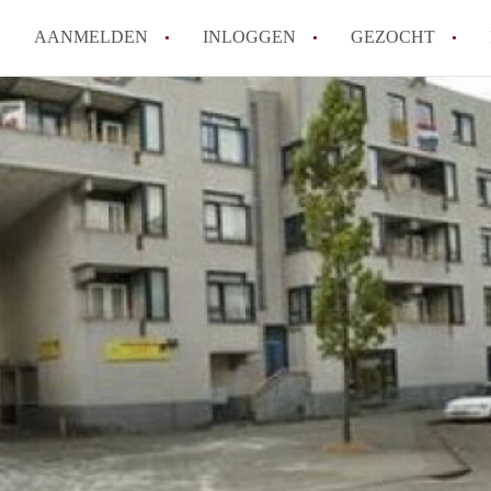
AANMELDEN
INLOGGEN
GEZOCHT
Wat is het puntensysteem voor
Amsterdam?
Wat zijn de opzegtermijnen bi
Wat zijn de populairste zoekt
betekent dit voor jou als zoeke
Wat is een studentenkamer in
Waarom geen bemiddelingskost
Alle veelgestelde vragen