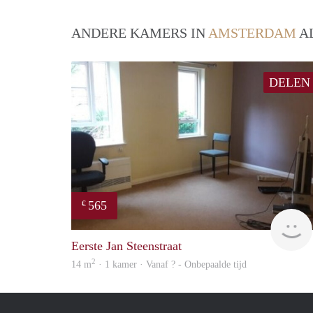
ANDERE KAMERS IN
AMSTERDAM
AL
DELEN
565
€
Eerste Jan Steenstraat
2
14 m
· 1 kamer · Vanaf ? - Onbepaalde tijd