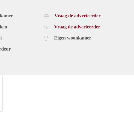
dkamer
Vraag de adverteerder
uken
Vraag de adverteerder
t
Eigen woonkamer
rdeur