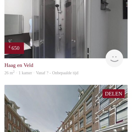
650
€
finde
Haag en Veld
2
26 m
· 1 kamer · Vanaf ? - Onbepaalde tijd
DELEN