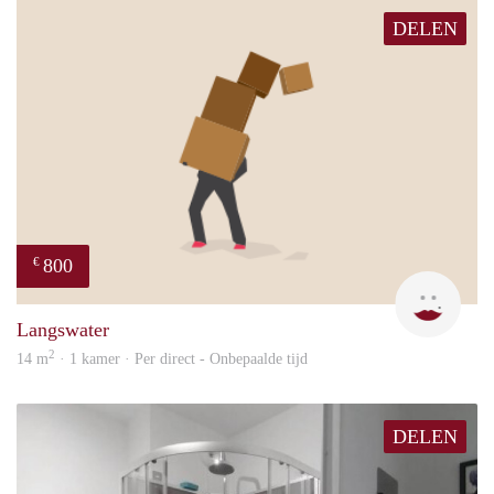
DELEN
800
€
Dila
Langswater
2
14 m
· 1 kamer · Per direct - Onbepaalde tijd
DELEN