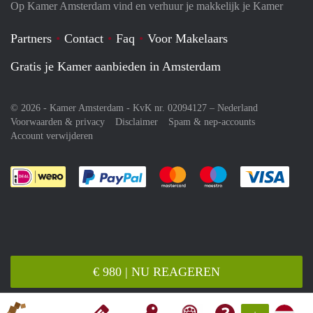
Op Kamer Amsterdam vind en verhuur je makkelijk je Kamer
Partners
Contact
Faq
Voor Makelaars
Gratis je Kamer aanbieden in Amsterdam
© 2026 - Kamer Amsterdam - KvK nr. 02094127 –
Nederland
Voorwaarden & privacy
Disclaimer
Spam & nep-accounts
Account verwijderen
Je rekent gemakkelijk af met Paypal
Je rekent gemakkelijk af met M
Je rekent gemakkelij
Je re
€ 980 | NU REAGEREN