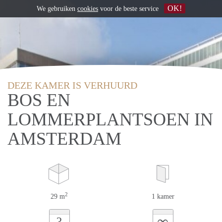
OK!
We gebruiken
cookies
voor de beste service
DEZE KAMER IS VERHUURD
BOS EN
LOMMERPLANTSOEN IN
AMSTERDAM
2
29 m
1 kamer
∞
?