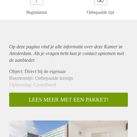
Begindatum
Onbepaalde tijd
Op deze pagina vind je alle informatie over deze Kamer in
Amsterdam. Als je vragen hebt kun je contact opnemen met
de aanbieder.
Object: Direct bij de eigenaar
Huurtermijn: Onbepaalde termijn
Oplevering: Gestoffeerd
Inkomen eis: Ja 2,8 x bruto huur
Garantiestelling mogelijk: Ja
LEES MEER MET EEN PAKKET!
Borg: 1 maand
Bemiddeling kosten: Nee
Internet: Ja
Gedeelde keuken: Nee
Gedeelde Douche: Nee