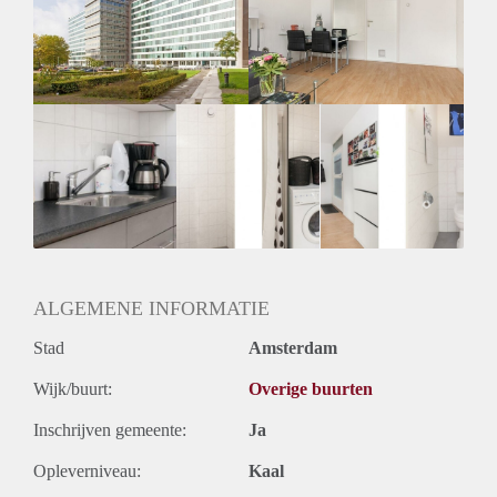
Gedeelde woonkamer: Nee
Huisgenoten: Nee
Geslacht huisgenoten: N.v.t.
ALGEMENE INFORMATIE
Stad
Amsterdam
Wijk/buurt:
Overige buurten
Inschrijven gemeente:
Ja
Opleverniveau:
Kaal