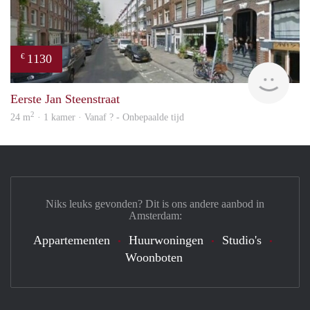
1130
€
finde
Eerste Jan Steenstraat
2
24 m
· 1 kamer · Vanaf ? - Onbepaalde tijd
Niks leuks gevonden? Dit is ons andere aanbod in
Amsterdam:
Appartementen
Huurwoningen
Studio's
Woonboten