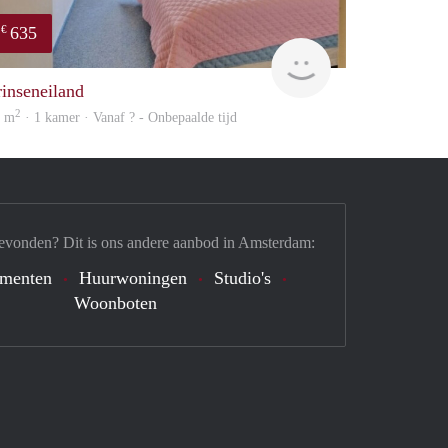
635
€
Woning
rinseneiland
2
4 m
· 1 kamer · Vanaf ? - Onbepaalde tijd
evonden? Dit is ons andere aanbod in Amsterdam:
ementen
Huurwoningen
Studio's
Woonboten