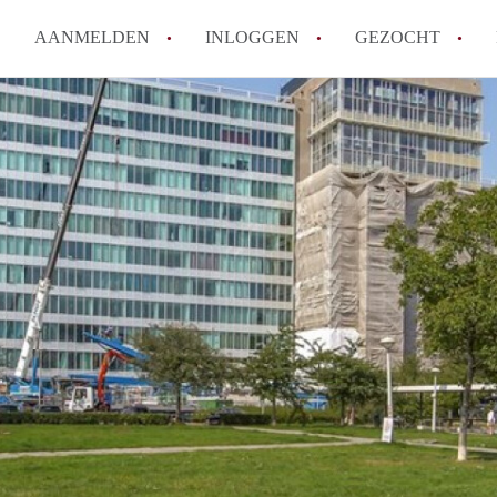
AANMELDEN
INLOGGEN
GEZOCHT
Wat is het puntensysteem voor
Amsterdam?
Wat zijn de opzegtermijnen bi
Wat zijn de populairste zoekt
betekent dit voor jou als zoeke
Wat is een studentenkamer in
Waarom geen bemiddelingskost
Alle veelgestelde vragen