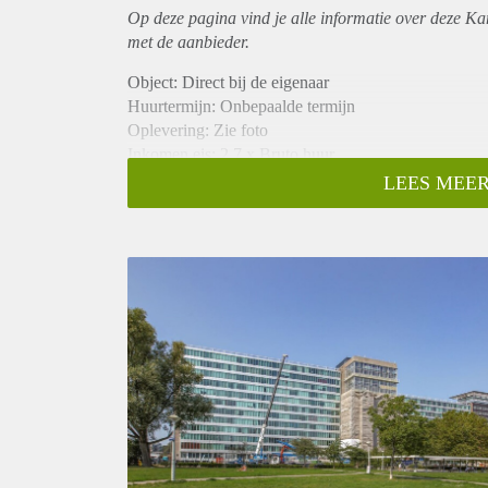
Op deze pagina vind je alle informatie over deze K
met de aanbieder.
Object: Direct bij de eigenaar
Huurtermijn: Onbepaalde termijn
Oplevering: Zie foto
Inkomen eis: 2,7 x Bruto huur
Garantiestelling mogelijk: Ja
LEES MEER
Borg: 1 Maand
Bemiddeling kosten: Nee
Woningdelers toegestaan: Ja
Huisdieren toegestaan: Afhankelijk van de Eigenaar
Huurtoeslag grens: Nee
Geschikt voor studenten: Afhankelijk van de Eigena