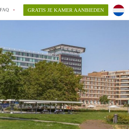
FAQ
GRATIS JE KAMER AANBIEDEN
 een onzelfstandige woonruimte (kamer) in
j een kamer in Amsterdam?
ermen voor een kamer in Amsterdam en wat
r?
 Amsterdam?
en voor de huurder?