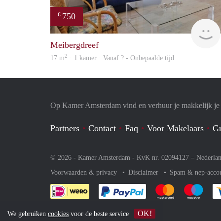
750
€
Meibergdreef
2
17 m
· 1 kamer · Vanaf ? - Onbepaalde tijd
Op Kamer Amsterdam vind en verhuur je makkelijk j
Partners
Contact
Faq
Voor Makelaars
Gr
© 2026 - Kamer Amsterdam - KvK nr. 02094127 –
Nederla
Voorwaarden & privacy
Disclaimer
Spam & nep-acco
Je rekent gemakkelijk af 
Je rekent gemak
Je rek
OK!
We gebruiken
cookies
voor de beste service