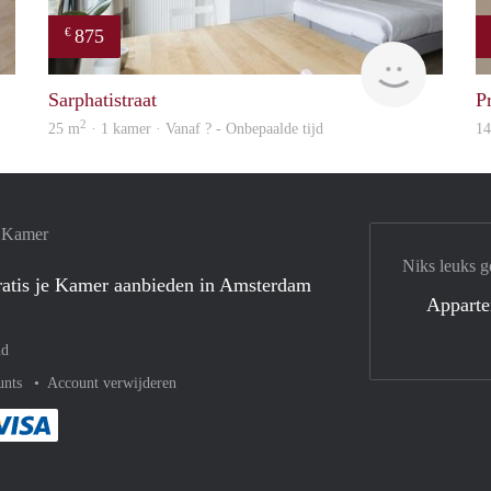
875
€
Woning
finder
Sarphatistraat
P
2
25 m
· 1 kamer · Vanaf ? - Onbepaalde tijd
1
e Kamer
Niks leuks g
atis je Kamer aanbieden in Amsterdam
Appart
nd
unts
Account verwijderen
met Paypal
kelijk af met Mastercard
ent gemakkelijk af met Meastro
Je rekent gemakkelijk af met Visa