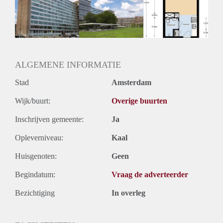
Inkomen eis
2,8 X Maandhuur Bruto
Huurtermijn
Onbepaalde termijn
Oplevering
Gestoffeerd
ALGEMENE INFORMATIE
Stad
Amsterdam
Wijk/buurt:
Overige buurten
Inschrijven gemeente:
Ja
Opleverniveau:
Kaal
Huisgenoten:
Geen
Begindatum:
Vraag de adverteerder
Bezichtiging
In overleg