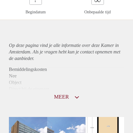
Begindatum
Onbepaalde tijd
Op deze pagina vind je alle informatie over deze Kamer in
Amsterdam. Als je vragen hebt kun je contact opnemen met
de aanbieder.
Bemiddelingskosten
Nee
Object
Direct bij de eigenaar
Borg
MEER
895
Garantiestelling
Mogelijk
Huurtoeslag
Niet mogelijk