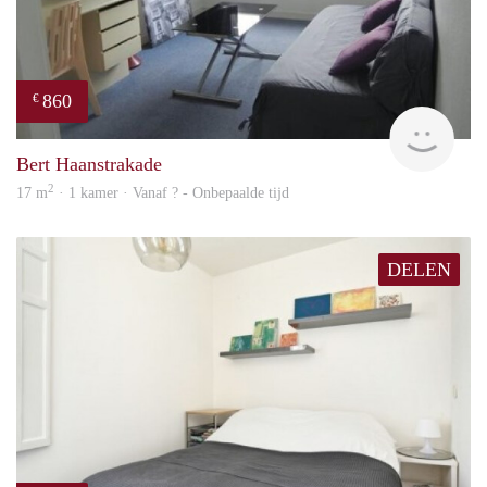
860
€
finde
Bert Haanstrakade
2
17 m
· 1 kamer · Vanaf ? - Onbepaalde tijd
DELEN