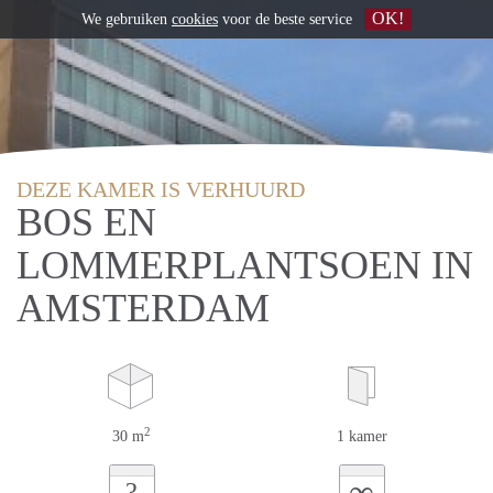
OK!
We gebruiken
cookies
voor de beste service
DEZE KAMER IS VERHUURD
BOS EN
LOMMERPLANTSOEN IN
AMSTERDAM
2
30 m
1 kamer
∞
?