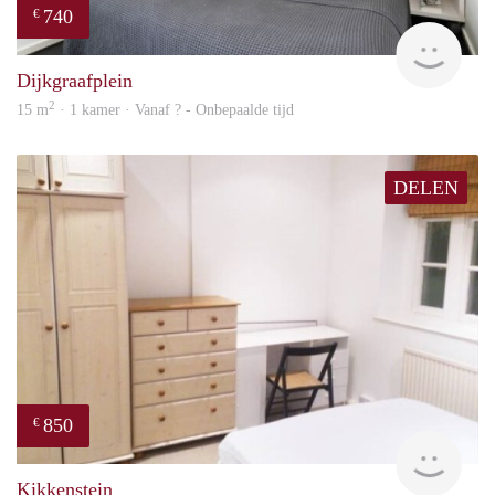
740
€
finde
Dijkgraafplein
2
15 m
· 1 kamer · Vanaf ? - Onbepaalde tijd
DELEN
850
€
rent
Kikkenstein