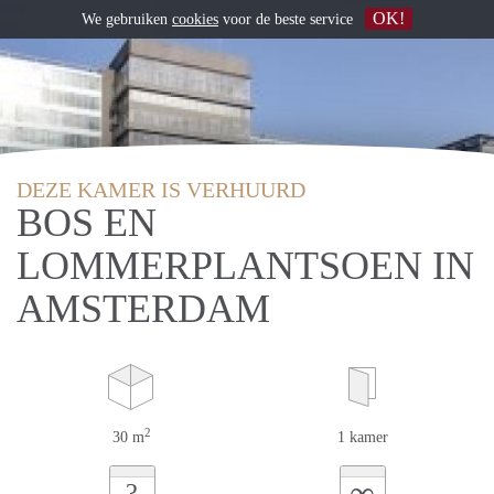
OK!
We gebruiken
cookies
voor de beste service
DEZE KAMER IS VERHUURD
BOS EN
LOMMERPLANTSOEN IN
AMSTERDAM
2
30 m
1 kamer
∞
?