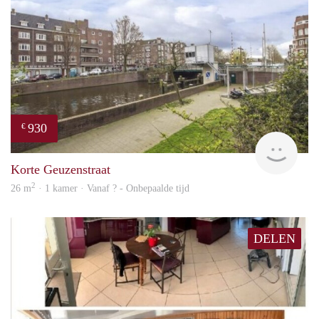
930
€
rent
Korte Geuzenstraat
2
26 m
· 1 kamer · Vanaf ? - Onbepaalde tijd
DELEN