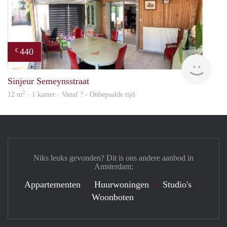
440
€
finde
Sinjeur Semeynsstraat
2
12 m
· 1 kamer · Vanaf ? - Onbepaalde tijd
Niks leuks gevonden? Dit is ons andere aanbod in
Amsterdam:
Appartementen
Huurwoningen
Studio's
Woonboten