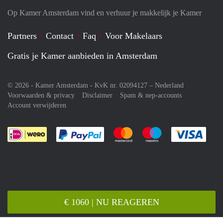
Op Kamer Amsterdam vind en verhuur je makkelijk je Kamer
Partners
Contact
Faq
Voor Makelaars
Gratis je Kamer aanbieden in Amsterdam
© 2026 - Kamer Amsterdam - KvK nr. 02094127 –
Nederland
Voorwaarden & privacy
Disclaimer
Spam & nep-accounts
Account verwijderen
Je rekent gemakkelijk af met Paypal
Je rekent gemakkelijk af met M
Je rekent gemakkelij
Je re
€ 1060 | NU REAGEREN