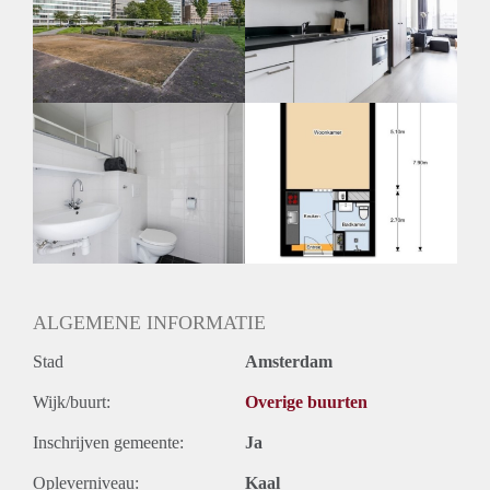
Inkomen eis
3,0 X Maandhuur Bruto
Huurtermijn
Onbepaalde termijn
Oplevering
Kaal
ALGEMENE INFORMATIE
Stad
Amsterdam
Wijk/buurt:
Overige buurten
Inschrijven gemeente:
Ja
Opleverniveau:
Kaal