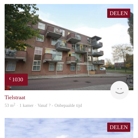
DELEN
1030
€
finde
Tielstraat
2
53 m
· 1 kamer · Vanaf ? - Onbepaalde tijd
DELEN