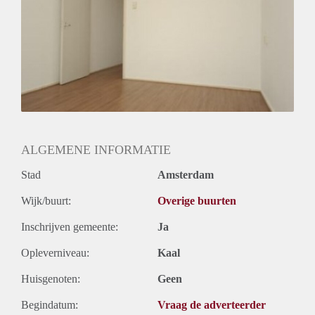
Huurtermijn
Onbepaalde termijn
Oplevering
Gestoffeerd
ALGEMENE INFORMATIE
Stad
Amsterdam
Wijk/buurt:
Overige buurten
Inschrijven gemeente:
Ja
Opleverniveau:
Kaal
Huisgenoten:
Geen
Begindatum:
Vraag de adverteerder