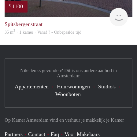
1100
€
finde
Spitsbergenstraat
2
35 m
· 1 kamer · Vanaf ? - Onbepaalde tijd
Niks leuks gevonden? Dit is ons andere aanbod in
Amsterdam:
Appartementen
Huurwoningen
Studio's
Woonboten
Op Kamer Amsterdam vind en verhuur je makkelijk je Kamer
Partners
Contact
Faq
Voor Makelaars