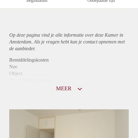
Begindatum
Onbepaalde tijd
Op deze pagina vind je alle informatie over deze Kamer in
Amsterdam. Als je vragen hebt kun je contact opnemen met
de aanbieder.
Bemiddelingskosten
Nee
Object
Direct bij de eigenaar
Borg
MEER
400
Garantiestelling
Niet mogelijk
Huurtoeslag
Niet mogelijk
Inkomen eis
N.V.T.