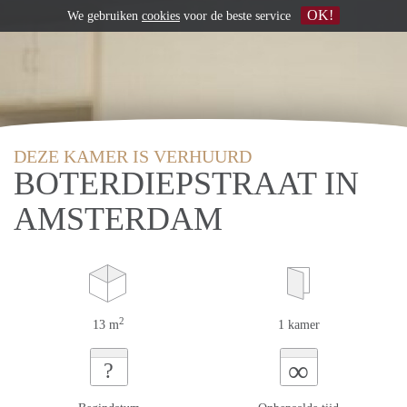
OK!
We gebruiken
cookies
voor de beste service
DEZE KAMER IS VERHUURD
BOTERDIEPSTRAAT IN
AMSTERDAM
2
13 m
1 kamer
∞
?