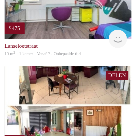
475
€
finde
Lanseloetstraat
2
10 m
· 1 kamer · Vanaf ? - Onbepaalde tijd
DELEN