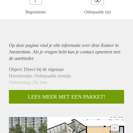
Begindatum
Onbepaalde tijd
Op deze pagina vind je alle informatie over deze Kamer in
Amsterdam. Als je vragen hebt kun je contact opnemen met
de aanbieder.
Object: Direct bij de eigenaar
Huurtermijn: Onbepaalde termijn
Oplevering: Zie foto
Inkomen eis: 3,0x Bruto huur
Garantiestelling mogelijk: Ja
LEES MEER MET EEN PAKKET!
Borg: 1 Maand
Bemiddeling kosten: Nee
Woningdelers toegestaan: Ja
Huisdieren toegestaan: Afhankelijk van de Eigenaar
Huurtoeslag grens: Nee