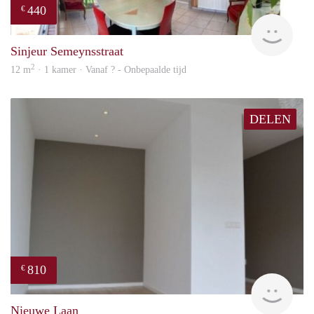
440
€
finde
Sinjeur Semeynsstraat
2
12 m
· 1 kamer · Vanaf ? - Onbepaalde tijd
DELEN
810
€
rent
Nieuwe Laan