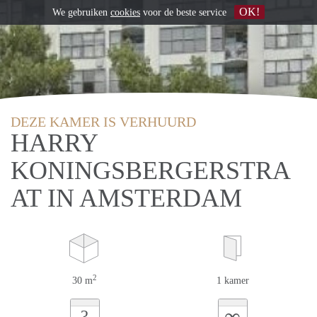
OK!
We gebruiken
cookies
voor de beste service
DEZE KAMER IS VERHUURD
HARRY
KONINGSBERGERSTRA
AT IN AMSTERDAM
2
30 m
1 kamer
∞
?