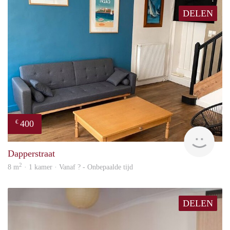
DELEN
400
€
finde
Dapperstraat
2
8 m
· 1 kamer · Vanaf ? - Onbepaalde tijd
DELEN