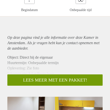
Begindatum
Onbepaalde tijd
Op deze pagina vind je alle informatie over deze Kamer in
Amsterdam. Als je vragen hebt kun je contact opnemen met
de aanbieder.
Object: Direct bij de eigenaar
Huurtermijn: Onbepaalde termijn
Oplevering: Zie foto
Inkomen eis: 3,1 x Bruto huur
Garantiestelling mogelijk: Ja
LEES MEER MET EEN PAKKET!
Borg: 1 Maand
Bemiddeling kosten: Nee
Woningdelers toegestaan: Ja
Huisdieren toegestaan: Afhankelijk van de Eigenaar
Huurtoeslag grens: Nee