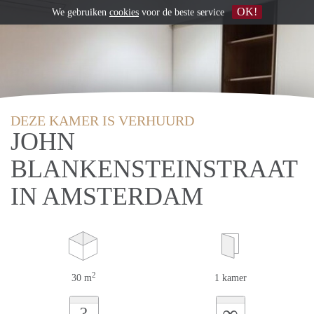
OK!
We gebruiken
cookies
voor de beste service
DEZE KAMER IS VERHUURD
JOHN
BLANKENSTEINSTRAAT
IN AMSTERDAM
2
30 m
1 kamer
∞
?