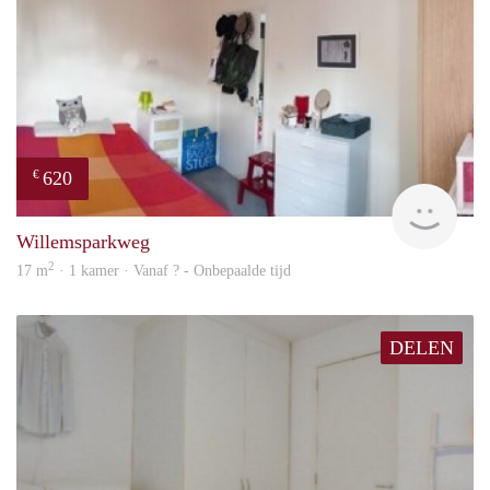
620
€
finde
Willemsparkweg
2
17 m
· 1 kamer · Vanaf ? - Onbepaalde tijd
DELEN