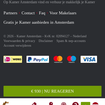
Op Kamer Amsterdam vind en verhuur je makkelijk je Kamer
Partners
Contact
Faq
Voor Makelaars
Gratis je Kamer aanbieden in Amsterdam
© 2026 - Kamer Amsterdam - KvK nr. 02094127 –
Nederland
Voorwaarden & privacy
Disclaimer
Spam & nep-accounts
Account verwijderen
Je rekent gemakkelijk af met Paypal
Je rekent gemakkelijk af met M
Je rekent gemakkelij
Je re
€ 930 | NU REAGEREN