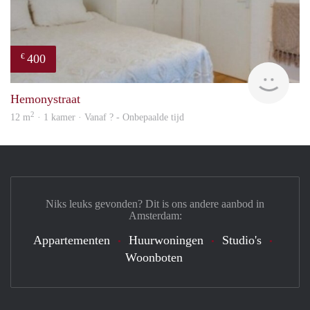
400
€
rent
Hemonystraat
2
12 m
· 1 kamer · Vanaf ? - Onbepaalde tijd
Niks leuks gevonden? Dit is ons andere aanbod in
Amsterdam:
Appartementen
Huurwoningen
Studio's
Woonboten