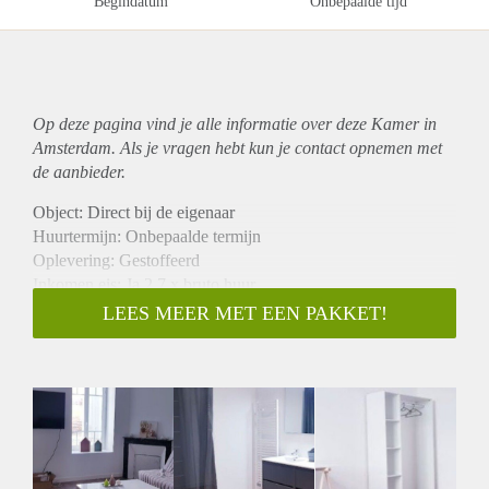
Begindatum
Onbepaalde tijd
Op deze pagina vind je alle informatie over deze Kamer in
Amsterdam. Als je vragen hebt kun je contact opnemen met
de aanbieder.
Object: Direct bij de eigenaar
Huurtermijn: Onbepaalde termijn
Oplevering: Gestoffeerd
Inkomen eis: Ja 2,7 x bruto huur
Garantiestelling mogelijk: Ja
LEES MEER MET EEN PAKKET!
Borg: 1 maand
Bemiddeling kosten: Nee
Internet: Ja
Gedeelde keuken: Nee
Gedeelde Douche: Nee
Gedeelde woonkamer: Nee
Huisgenoten: Nee