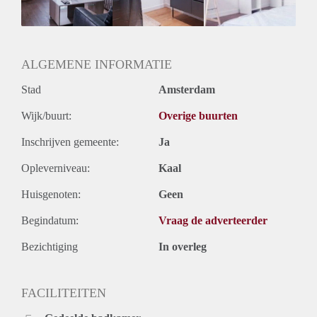
Geslacht huisgenoten: N.v.t.
ALGEMENE INFORMATIE
Stad
Amsterdam
Wijk/buurt:
Overige buurten
Inschrijven gemeente:
Ja
Opleverniveau:
Kaal
Huisgenoten:
Geen
Begindatum:
Vraag de adverteerder
Bezichtiging
In overleg
FACILITEITEN