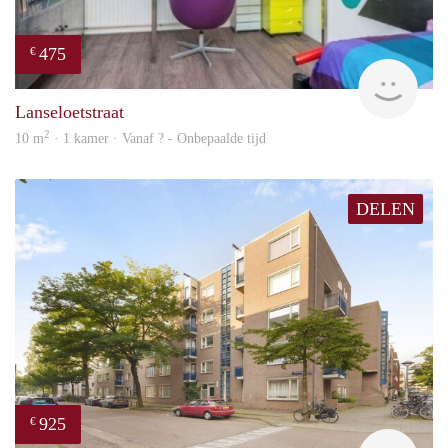
475
€
finde
Lanseloetstraat
2
10 m
· 1 kamer · Vanaf ? - Onbepaalde tijd
DELEN
925
€
finde