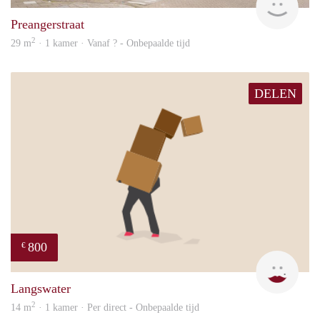
Preangerstraat
2
29 m
· 1 kamer · Vanaf ? - Onbepaalde tijd
DELEN
800
€
Dila
Langswater
2
14 m
· 1 kamer · Per direct - Onbepaalde tijd