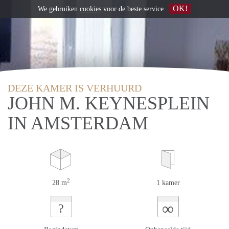
OK!
We gebruiken
cookies
voor de beste service
DEZE KAMER IS VERHUURD
JOHN M. KEYNESPLEIN
IN AMSTERDAM
2
28 m
1 kamer
∞
?