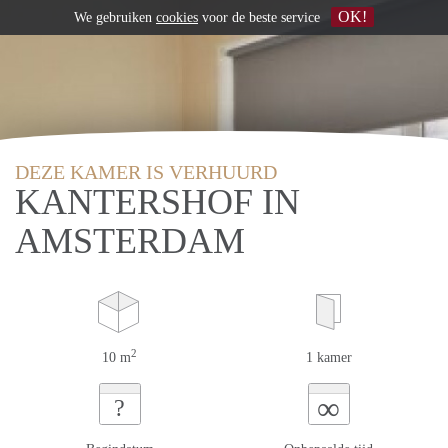
OK!
We gebruiken
cookies
voor de beste service
DEZE KAMER IS VERHUURD
KANTERSHOF IN
AMSTERDAM
2
10 m
1 kamer
∞
?