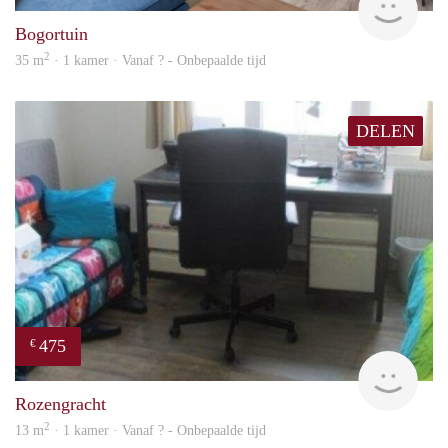
Bogortuin
2
35 m
· 1 kamer · Vanaf ? - Onbepaalde tijd
DELEN
475
€
rent
Rozengracht
2
13 m
· 1 kamer · Vanaf ? - Onbepaalde tijd