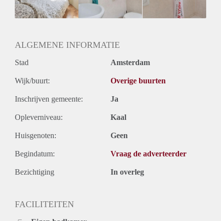
Huurtermijn
Onbepaalde termijn
Oplevering
Gestoffeerd
ALGEMENE INFORMATIE
Stad
Amsterdam
Wijk/buurt:
Overige buurten
Inschrijven gemeente:
Ja
Opleverniveau:
Kaal
Huisgenoten:
Geen
Begindatum:
Vraag de adverteerder
Bezichtiging
In overleg
FACILITEITEN