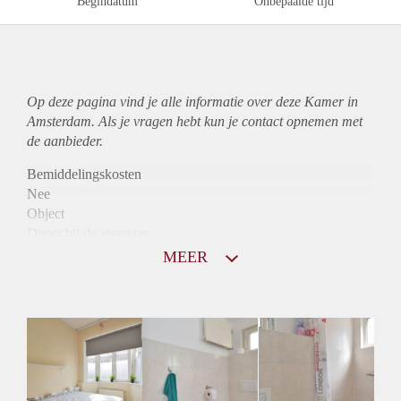
Begindatum
Onbepaalde tijd
Op deze pagina vind je alle informatie over deze Kamer in
Amsterdam. Als je vragen hebt kun je contact opnemen met
de aanbieder.
Bemiddelingskosten
Nee
Object
Direct bij de eigenaar
Borg
MEER
575
Garantiestelling
Niet mogelijk
Huurtoeslag
Niet mogelijk
Inkomen eis
N.V.T.