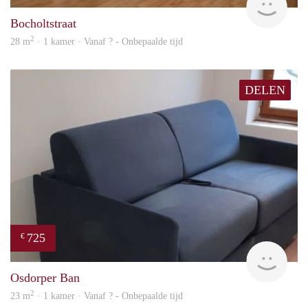
Bocholtstraat
2
28 m
· 1 kamer · Vanaf ? - Onbepaalde tijd
DELEN
725
€
finde
Osdorper Ban
2
23 m
· 1 kamer · Vanaf ? - Onbepaalde tijd