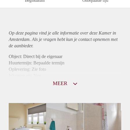
Begindatum
Onbepaalde tijd
Op deze pagina vind je alle informatie over deze Kamer in
Amsterdam. Als je vragen hebt kun je contact opnemen met
de aanbieder.
Object: Direct bij de eigenaar
Huurtermijn: Bepaalde termijn
Oplevering: Zie foto
Inkomen eis: Nee
Borg: 1 maand
MEER
Bemiddeling kosten: Nee
Internet: Ja
Gedeelde keuken: Ja
Gedeelde Douche: Ja
Gedeelde woonkamer: Ja
Huisgenoten: Ja