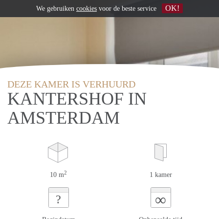
OK!
We gebruiken
cookies
voor de beste service
DEZE KAMER IS VERHUURD
KANTERSHOF IN
AMSTERDAM
2
10 m
1 kamer
∞
?