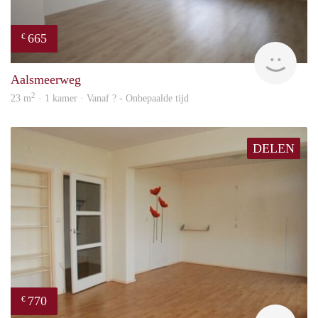
665
€
rent
Aalsmeerweg
2
23 m
· 1 kamer · Vanaf ? - Onbepaalde tijd
DELEN
770
€
rent