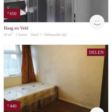
650
€
finde
Haag en Veld
2
26 m
· 1 kamer · Vanaf ? - Onbepaalde tijd
DELEN
440
€
finde