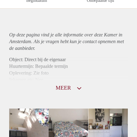
Begindatum
Onbepaalde tijd
Op deze pagina vind je alle informatie over deze Kamer in
Amsterdam. Als je vragen hebt kun je contact opnemen met
de aanbieder.
Object: Direct bij de eigenaar
Huurtermijn: Bepaalde termijn
Oplevering: Zie foto
Inkomen eis: Nee
Borg: 1 maand
MEER
Bemiddeling kosten: Nee
Internet: Ja
Gedeelde keuken: Ja
Gedeelde Douche: Ja
Gedeelde woonkamer: Ja
Huisgenoten: Ja
Geslacht huisgenoten: Gemengd