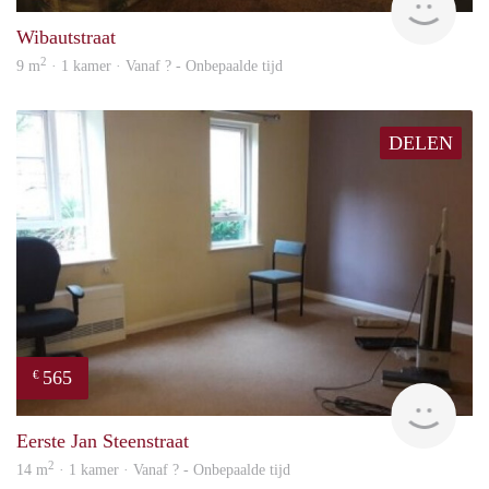
Wibautstraat
2
9 m
· 1 kamer · Vanaf ? - Onbepaalde tijd
DELEN
565
€
rent
Eerste Jan Steenstraat
2
14 m
· 1 kamer · Vanaf ? - Onbepaalde tijd