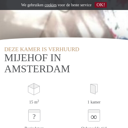
OK!
We gebruiken
cookies
voor de beste service
DEZE KAMER IS VERHUURD
MIJEHOF IN
AMSTERDAM
2
15 m
1 kamer
∞
?