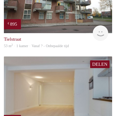
895
€
Woni
Tielstraat
2
53 m
· 1 kamer · Vanaf ? - Onbepaalde tijd
DELEN