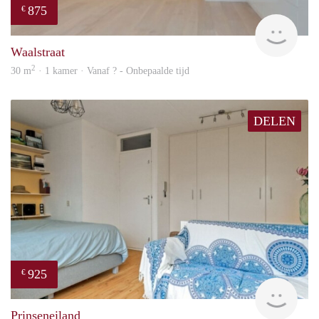
875
€
rent
Waalstraat
2
30 m
· 1 kamer · Vanaf ? - Onbepaalde tijd
DELEN
925
€
Woni
Prinseneiland