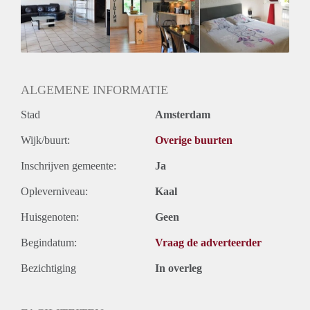
Inkomen eis
2,9 X De bruto huur
Huurtermijn
Onbepaalde termijn
Oplevering
Gestoffeerd
ALGEMENE INFORMATIE
Stad
Amsterdam
Wijk/buurt:
Overige buurten
Inschrijven gemeente:
Ja
Opleverniveau:
Kaal
Huisgenoten:
Geen
Begindatum:
Vraag de adverteerder
Bezichtiging
In overleg