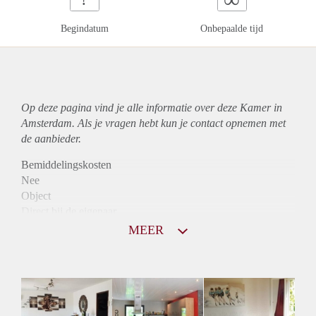
Begindatum
Onbepaalde tijd
Op deze pagina vind je alle informatie over deze Kamer in
Amsterdam. Als je vragen hebt kun je contact opnemen met
de aanbieder.
Bemiddelingskosten
Nee
Object
Direct bij de eigenaar
Borg
MEER
1000
Garantiestelling
Mogelijk
Huurtoeslag
Niet mogelijk