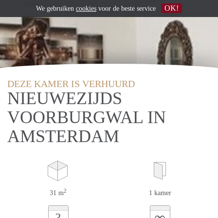
OK!
We gebruiken
cookies
voor de beste service
DEZE KAMER IS VERHUURD
NIEUWEZIJDS
VOORBURGWAL IN
AMSTERDAM
2
31 m
1 kamer
∞
?