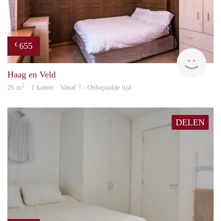
655
€
finde
Haag en Veld
2
26 m
· 1 kamer · Vanaf ? - Onbepaalde tijd
DELEN