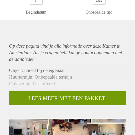
Begindatum
Onbepaalde tijd
Op deze pagina vind je alle informatie over deze Kamer in
Amsterdam. Als je vragen hebt kun je contact opnemen met
de aanbieder.
Object: Direct bij de eigenaar
Huurtermijn: Onbepaalde termijn
Oplevering: Gestoffeerd
Inkomen eis: Ja 2,7 x bruto huur
Garantiestelling mogelijk: Ja
LEES MEER MET EEN PAKKET!
Borg: 1 maand
Bemiddeling kosten: Nee
Internet: Ja
Gedeelde keuken: Nee
Gedeelde Douche: Nee