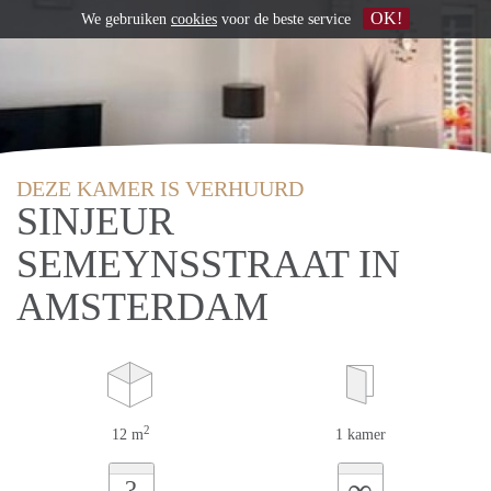
OK!
We gebruiken
cookies
voor de beste service
DEZE KAMER IS VERHUURD
SINJEUR
SEMEYNSSTRAAT IN
AMSTERDAM
2
12 m
1 kamer
∞
?