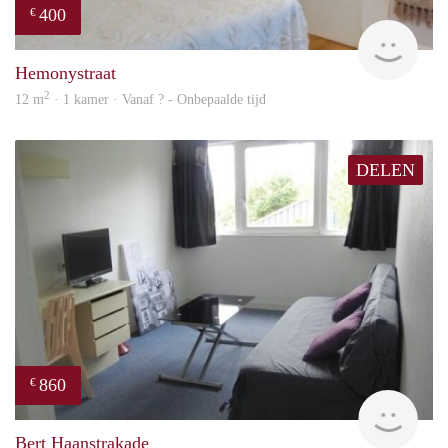
400
€
rent
Hemonystraat
2
12 m
· 1 kamer · Vanaf ? - Onbepaalde tijd
DELEN
860
€
finde
Bert Haanstrakade