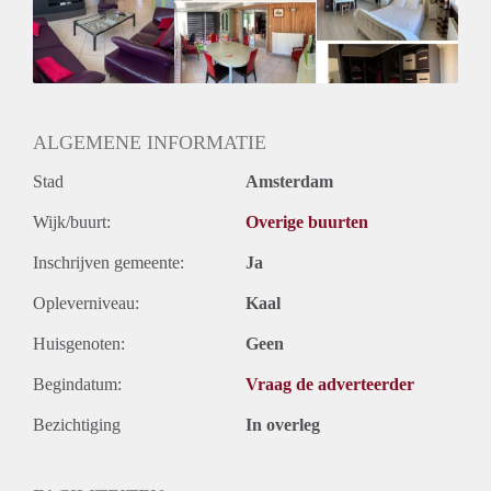
Gedeelde woonkamer: Nee
Huisgenoten: Nee
Geslacht huisgenoten: N.v.t.
ALGEMENE INFORMATIE
Stad
Amsterdam
Wijk/buurt:
Overige buurten
Inschrijven gemeente:
Ja
Opleverniveau:
Kaal
Huisgenoten:
Geen
Begindatum:
Vraag de adverteerder
Bezichtiging
In overleg