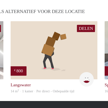
S ALTERNATIEF VOOR DEZE LOCATIE
DELEN
800
€
Woning
Dila
Langswater
S
2
14 m
· 1 kamer · Per direct - Onbepaalde tijd
1