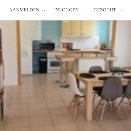
AANMELDEN
INLOGGEN
GEZOCHT
Wat is het puntensysteem voor
Amsterdam?
Wat zijn de opzegtermijnen bi
Wat zijn de populairste zoekt
betekent dit voor jou als zoeke
Wat is een studentenkamer in
Waarom geen bemiddelingskost
Alle veelgestelde vragen