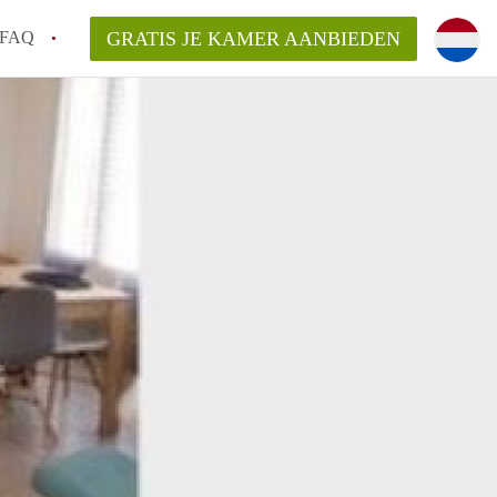
FAQ
GRATIS JE KAMER AANBIEDEN
 een onzelfstandige woonruimte (kamer) in
j een kamer in Amsterdam?
ermen voor een kamer in Amsterdam en wat
r?
 Amsterdam?
en voor de huurder?