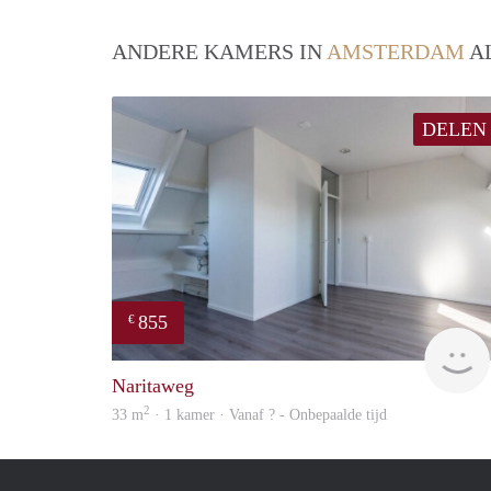
ANDERE KAMERS IN
AMSTERDAM
AL
DELEN
855
€
Naritaweg
2
33 m
· 1 kamer · Vanaf ? - Onbepaalde tijd