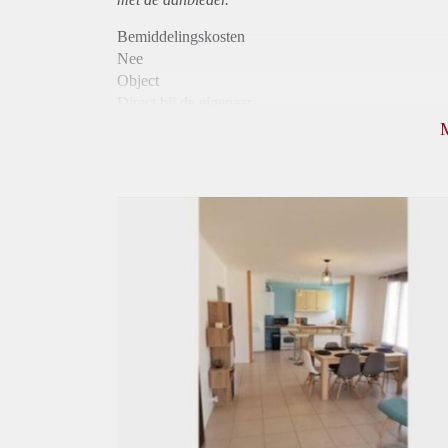
Bemiddelingskosten
Nee
Object
Direct bij de eigenaar
Borg
415
Garantiestelling
Niet mogelijk
Huurtoeslag
Niet mogelijk
Inkomen eis
N.V.T.
Huurtermijn
Onbepaalde termijn
Oplevering
Gestoffeerd