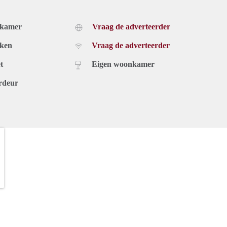
dkamer
Vraag de adverteerder
uken
Vraag de adverteerder
t
Eigen woonkamer
rdeur