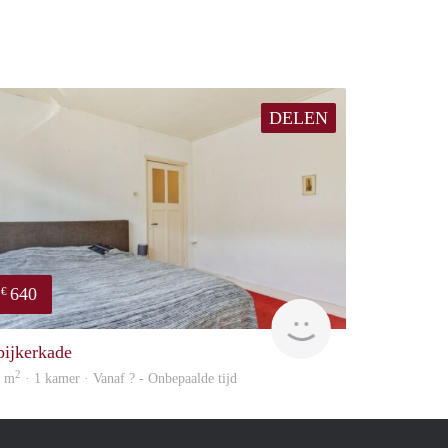
DELEN
640
€
Woning
pijkerkade
2
6 m
· 1 kamer · Vanaf ? - Onbepaalde tijd