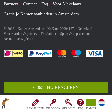
Partners
Contact
Faq
Voor Makelaars
Gratis je Kamer aanbieden in Amsterdam
© 2026 - Kamer Amsterdam - KvK nr. 02094127 –
Nederland
Voorwaarden & privacy
Disclaimer
Spam & nep-accounts
Account verwijderen
Je rekent gemakkelijk af met Paypal
Je rekent gemakkelijk af met M
Je rekent gemakkelij
Je re
€ 865 | NU REAGEREN
+
AANMELDEN
INLOGGEN
GEZOCHT
FAQ
KAMER