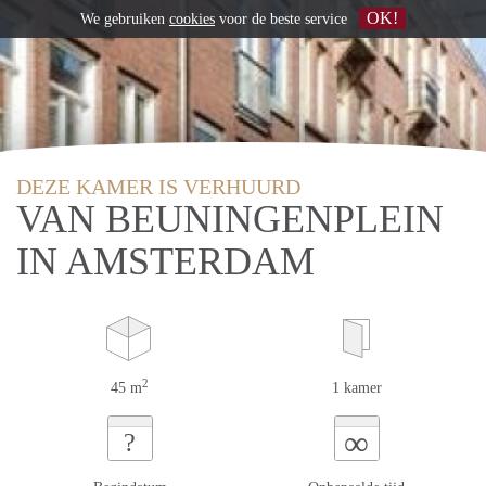
OK!
We gebruiken
cookies
voor de beste service
DEZE KAMER IS VERHUURD
VAN BEUNINGENPLEIN
IN AMSTERDAM
2
45 m
1 kamer
∞
?