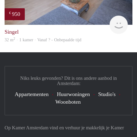
950
€
Woni
Singel
2
32 m
· 1 kamer · Vanaf ? - Onbepaalde tijd
Niks leuks gevonden? Dit is ons andere aanbod in
Amsterdam:
Appartementen
Huurwoningen
Studio's
Woonboten
Op Kamer Amsterdam vind en verhuur je makkelijk je Kamer