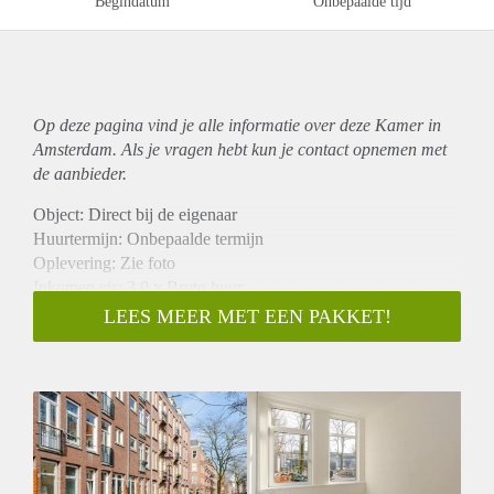
Begindatum
Onbepaalde tijd
Op deze pagina vind je alle informatie over deze Kamer in
Amsterdam. Als je vragen hebt kun je contact opnemen met
de aanbieder.
Object: Direct bij de eigenaar
Huurtermijn: Onbepaalde termijn
Oplevering: Zie foto
Inkomen eis: 3,0 x Bruto huur
Garantiestelling mogelijk: Ja
LEES MEER MET EEN PAKKET!
Borg: 1 Maand
Bemiddeling kosten: Nee
Woningdelers toegestaan: Ja
Huisdieren toegestaan: Afhankelijk van de Eigenaar
Huurtoeslag grens: Nee
Geschikt voor studenten: Afhankelijk van de Eigenaar