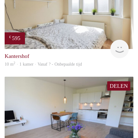
595
€
Woni
Kantershof
2
10 m
· 1 kamer · Vanaf ? - Onbepaalde tijd
DELEN