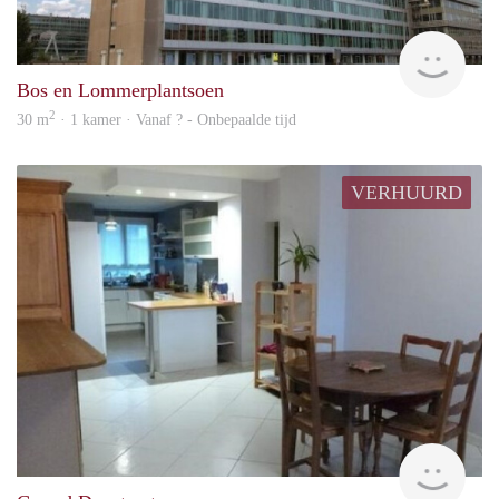
finde
Bos en Lommerplantsoen
2
30 m
· 1 kamer · Vanaf ? - Onbepaalde tijd
VERHUURD
finde