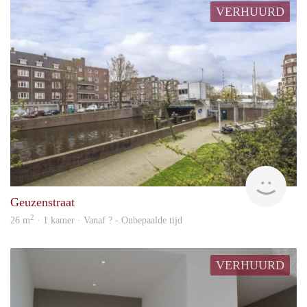
VERHUURD
finde
Geuzenstraat
2
26 m
· 1 kamer · Vanaf ? - Onbepaalde tijd
VERHUURD