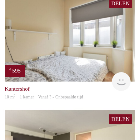
DELEN
595
€
Woni
Kantershof
2
10 m
· 1 kamer · Vanaf ? - Onbepaalde tijd
DELEN