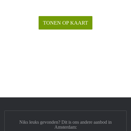
TONEN OP KAART
Niks leuks gevonden? Dit is ons andere aanbod in
Amsterdam: