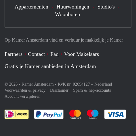
Appartementen
Huurwoningen
Studio's
Woonboten
Op Kamer Amsterdam vind en verhuur je makkelijk je Kamer
Partners
Contact
Faq
Voor Makelaars
Gratis je Kamer aanbieden in Amsterdam
© 2026 - Kamer Amsterdam - KvK nr. 02094127 –
Nederland
Voorwaarden & privacy
Disclaimer
Spam & nep-accounts
Account verwijderen
Je rekent gemakkelijk af met Paypal
Je rekent gemakkelijk af met M
Je rekent gemakkelij
Je re