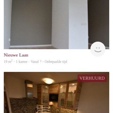
finde
Nieuwe Laan
2
19 m
· 1 kamer · Vanaf ? - Onbepaalde tijd
VERHUURD