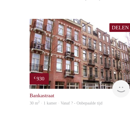
DELEN
930
€
Bankastraat
2
30 m
· 1 kamer · Vanaf ? - Onbepaalde tijd