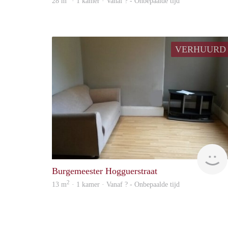
28 m
· 1 kamer · Vanaf ? - Onbepaalde tijd
VERHUURD
Burgemeester Hogguerstraat
2
13 m
· 1 kamer · Vanaf ? - Onbepaalde tijd