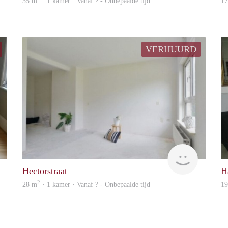
35 m
· 1 kamer · Vanaf ? - Onbepaalde tijd
1
VERHUURD
rent
rent
Hectorstraat
H
2
28 m
· 1 kamer · Vanaf ? - Onbepaalde tijd
1