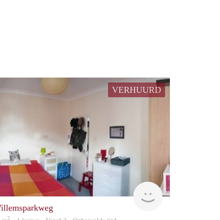
VERHUURD
rent
illemsparkweg
2