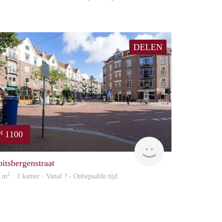
DELEN
1100
€
finder
pitsbergenstraat
2
5 m
· 1 kamer · Vanaf ? - Onbepaalde tijd