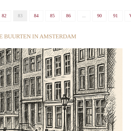
82
83
84
85
86
...
90
91
E BUURTEN IN AMSTERDAM