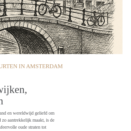
URTEN IN AMSTERDAM
ijken,
n
and en wereldwijd geliefd om
d zo aantrekkelijk maakt, is de
eervolle oude straten tot