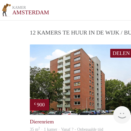
KAMER
AMSTERDAM
12 KAMERS TE HUUR IN DE WIJK / 
DELEN
900
€
Dierenriem
2
35 m
· 1 kamer · Vanaf ? - Onbepaalde tijd