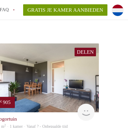
FAQ
GRATIS JE KAMER AANBIEDEN
 een onzelfstandige woonruimte (kamer) in
j een kamer in Amsterdam?
DELEN
ermen voor een kamer in Amsterdam en wat
r?
 Amsterdam?
en voor de huurder?
905
€
Woning
ogortuin
2
5 m
· 1 kamer · Vanaf ? - Onbepaalde tijd