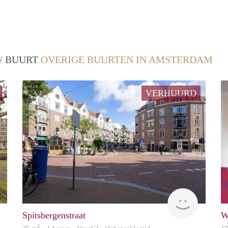
 / BUURT
OVERIGE BUURTEN IN AMSTERDAM
VERHUURD
rent
finder
Spitsbergenstraat
W
2