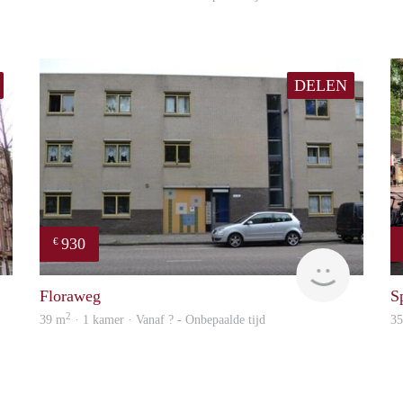
DELEN
930
€
Woning
Woning
Floraweg
S
2
39 m
· 1 kamer · Vanaf ? - Onbepaalde tijd
3