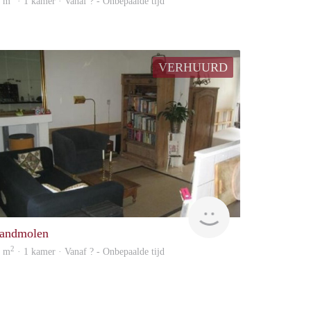
7 m
· 1 kamer · Vanaf ? - Onbepaalde tijd
VERHUURD
rent
andmolen
2
9 m
· 1 kamer · Vanaf ? - Onbepaalde tijd