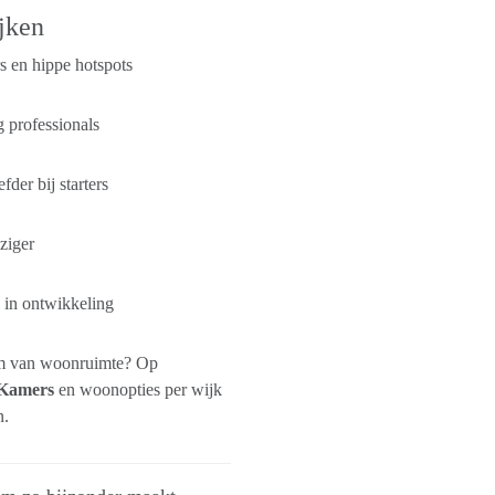
jken
s en hippe hotspots
 professionals
fder bij starters
ziger
l in ontwikkeling
rm van woonruimte? Op
Kamers
en woonopties per wijk
n.