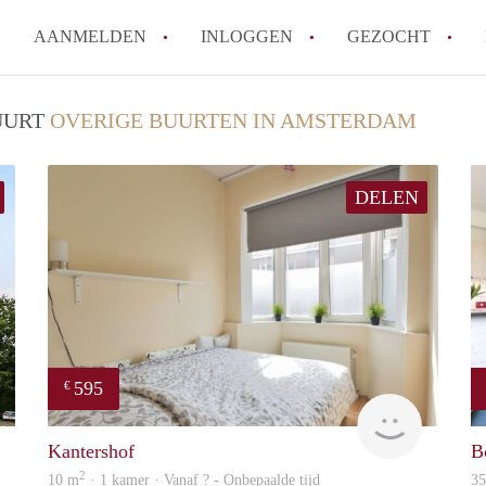
AANMELDEN
INLOGGEN
GEZOCHT
Wat is het puntensysteem voor
BUURT
OVERIGE BUURTEN IN AMSTERDAM
Amsterdam?
Wat zijn de opzegtermijnen bi
DELEN
Wat zijn de populairste zoekt
betekent dit voor jou als zoeke
Wat is een studentenkamer in
Waarom geen bemiddelingskost
Alle veelgestelde vragen
595
€
finder
Woning
Kantershof
B
2
10 m
· 1 kamer · Vanaf ? - Onbepaalde tijd
3