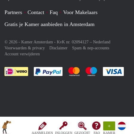
Partners
Contact
Faq
Voor Makelaars
Gratis je Kamer aanbieden in Amsterdam
© 2026 - Kamer Amsterdam - KvK nr. 02094127 –
Nederland
Voorwaarden & privacy
Disclaimer
Spam & nep-accounts
Account verwijderen
Je rekent gemakkelijk af met Paypal
Je rekent gemakkelijk af met M
Je rekent gemakkelij
Je re
+
AANMELDEN
INLOGGEN
GEZOCHT
FAQ
KAMER