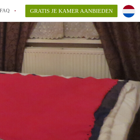
FAQ
GRATIS JE KAMER AANBIEDEN
 een onzelfstandige woonruimte (kamer) in
j een kamer in Amsterdam?
ermen voor een kamer in Amsterdam en wat
r?
 Amsterdam?
en voor de huurder?