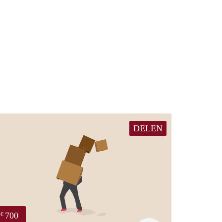
DELEN
700
€