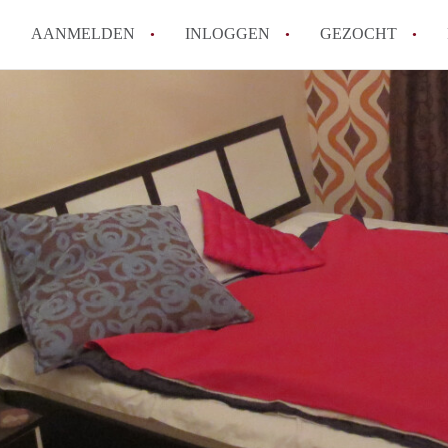
AANMELDEN
INLOGGEN
GEZOCHT
Wat is het puntensysteem voor
Amsterdam?
Wat zijn de opzegtermijnen bi
Wat zijn de populairste zoekt
betekent dit voor jou als zoeke
Wat is een studentenkamer in
Waarom geen bemiddelingskost
Alle veelgestelde vragen