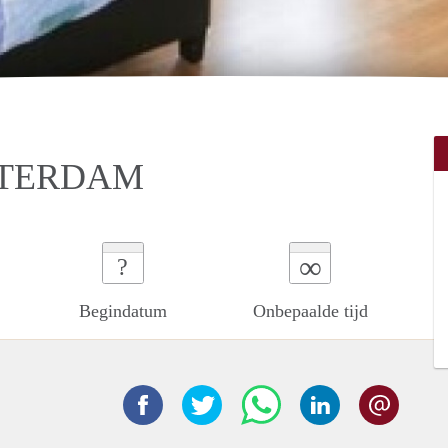
STERDAM
∞
?
Begindatum
Onbepaalde tijd