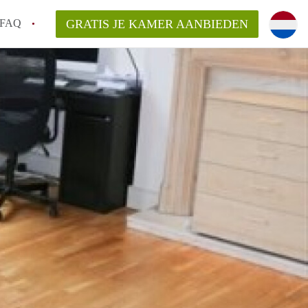
FAQ
GRATIS JE KAMER AANBIEDEN
 een onzelfstandige woonruimte (kamer) in
j een kamer in Amsterdam?
ermen voor een kamer in Amsterdam en wat
r?
 Amsterdam?
en voor de huurder?