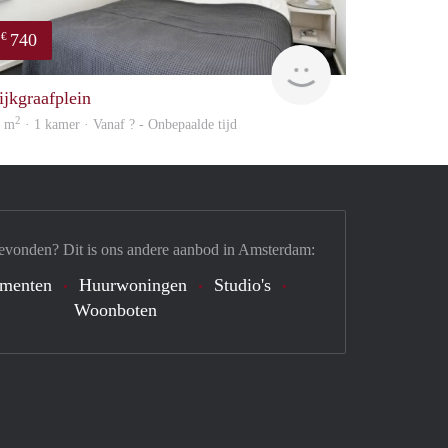
740
€
finder
ijkgraafplein
2
5 m
· 1 kamer · Vanaf ? - Onbepaalde tijd
evonden? Dit is ons andere aanbod in Amsterdam:
ementen
Huurwoningen
Studio's
Woonboten