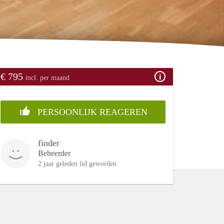
€ 795
incl. per maand
PERSOONLIJK REAGEREN
finder
Beheerder
2 jaar geleden lid geworden