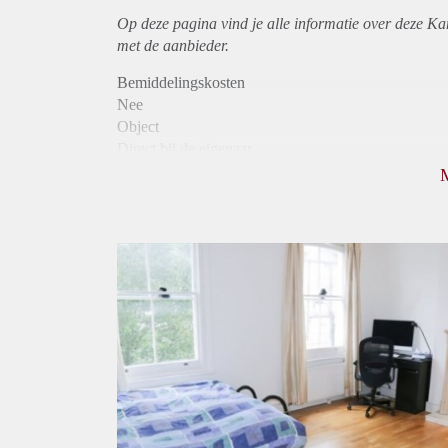
Op deze pagina vind je alle informatie over deze K
met de aanbieder.
Bemiddelingskosten
Nee
Object
Direct bij de eigenaar
Borg
1225
Garantiestelling
Mogelijk
Huurtoeslag
Niet mogelijk
Inkomen eis
3,1 X Maandhuur Bruto
Huurtermijn
Onbepaalde termijn
Oplevering
Gestoffeerd