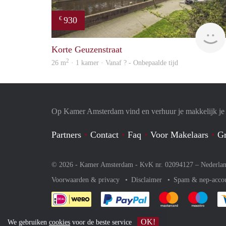
930
€
Korte Geuzenstraat
2
26 m
· 1 kamer · Vanaf ? - Onbepaalde tijd
Op Kamer Amsterdam vind en verhuur je makkelijk j
Partners
Contact
Faq
Voor Makelaars
Gr
© 2026 - Kamer Amsterdam - KvK nr. 02094127 –
Nederla
Voorwaarden & privacy
Disclaimer
Spam & nep-acco
Je rekent gemakkelijk af 
Je rekent gemak
Je rek
OK!
We gebruiken
cookies
voor de beste service