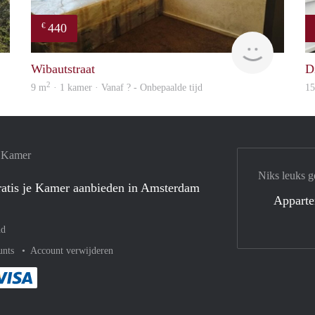
440
€
rent
finder
Wibautstraat
D
2
9 m
· 1 kamer · Vanaf ? - Onbepaalde tijd
1
e Kamer
Niks leuks g
atis je Kamer aanbieden in Amsterdam
Appart
nd
unts
Account verwijderen
met Paypal
kelijk af met Mastercard
ent gemakkelijk af met Meastro
Je rekent gemakkelijk af met Visa