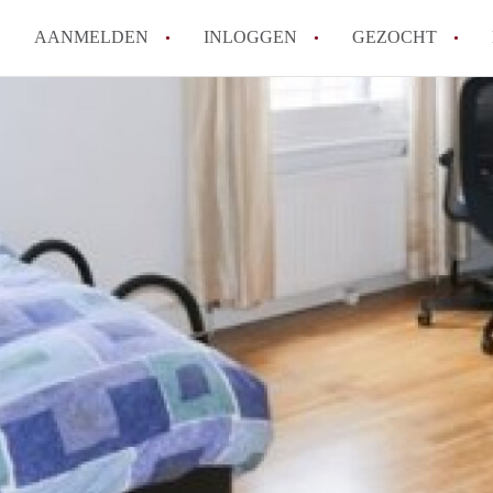
AANMELDEN
INLOGGEN
GEZOCHT
Wat is het puntensysteem voor
Amsterdam?
Wat zijn de opzegtermijnen bi
Wat zijn de populairste zoekt
betekent dit voor jou als zoeke
Wat is een studentenkamer in
Waarom geen bemiddelingskost
Alle veelgestelde vragen