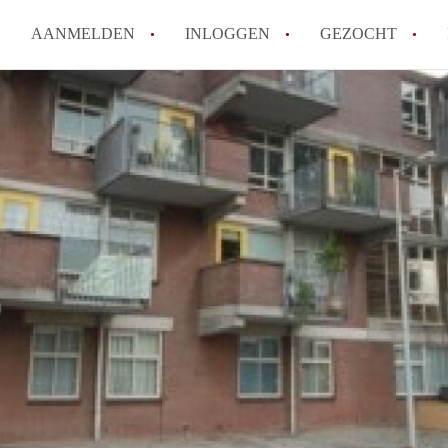
AANMELDEN
INLOGGEN
GEZOCHT
Wat is het puntensysteem voor
Amsterdam?
Wat zijn de opzegtermijnen bi
Wat zijn de populairste zoekt
betekent dit voor jou als zoeke
Wat is een studentenkamer in
Waarom geen bemiddelingskost
Alle veelgestelde vragen