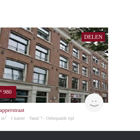
DELEN
980
€
finder
apperstraat
2
5 m
· 1 kamer · Vanaf ? - Onbepaalde tijd