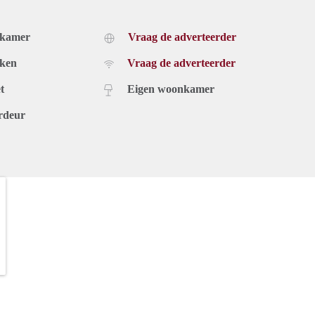
dkamer
Vraag de adverteerder
uken
Vraag de adverteerder
t
Eigen woonkamer
rdeur