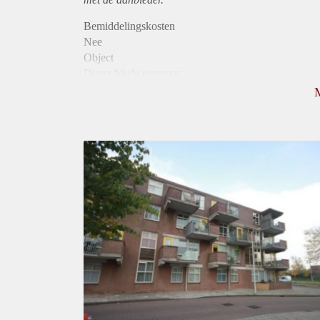
Bemiddelingskosten
Nee
Object
Direct bij de eigenaar
Borg
940
Garantiestelling
Mogelijk
Huurtoeslag
Niet mogelijk
Inkomen eis
3,1 X De bruto Huur
Huurtermijn
Onbepaalde termijn
Oplevering
Kaal