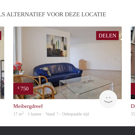
S ALTERNATIEF VOOR DEZE LOCATIE
DELEN
750
€
Woning
Woning
Meibergdreef
D
2
17 m
· 1 kamer · Vanaf ? - Onbepaalde tijd
3