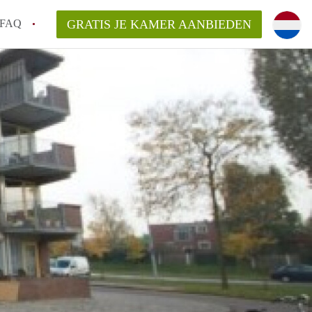
FAQ
GRATIS JE KAMER AANBIEDEN
 een onzelfstandige woonruimte (kamer) in
j een kamer in Amsterdam?
ermen voor een kamer in Amsterdam en wat
r?
 Amsterdam?
en voor de huurder?