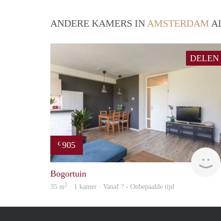
ANDERE KAMERS IN
AMSTERDAM
AL
DELEN
905
€
Bogortuin
2
35 m
· 1 kamer · Vanaf ? - Onbepaalde tijd