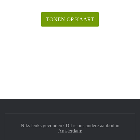
TONEN OP KAART
Niks leuks gevonden? Dit is ons andere aanbod in
Amsterdam: