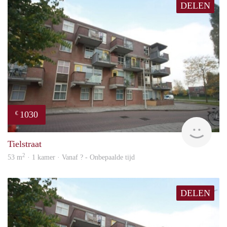
DELEN
1030
€
finde
Tielstraat
2
53 m
· 1 kamer · Vanaf ? - Onbepaalde tijd
DELEN