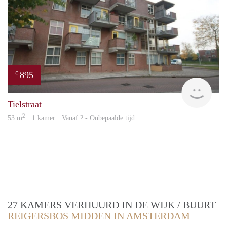
895
€
Woni
Tielstraat
2
53 m
· 1 kamer · Vanaf ? - Onbepaalde tijd
27 KAMERS VERHUURD IN DE WIJK / BUURT
REIGERSBOS MIDDEN IN AMSTERDAM