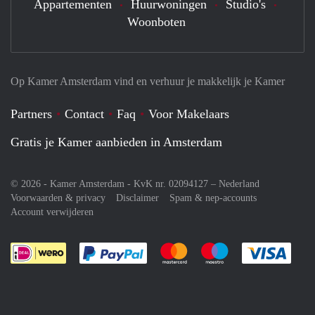
Appartementen
Huurwoningen
Studio's
Woonboten
Op Kamer Amsterdam vind en verhuur je makkelijk je Kamer
Partners
Contact
Faq
Voor Makelaars
Gratis je Kamer aanbieden in Amsterdam
© 2026 - Kamer Amsterdam - KvK nr. 02094127 –
Nederland
Voorwaarden & privacy
Disclaimer
Spam & nep-accounts
Account verwijderen
Je rekent gemakkelijk af met Paypal
Je rekent gemakkelijk af met M
Je rekent gemakkelij
Je re