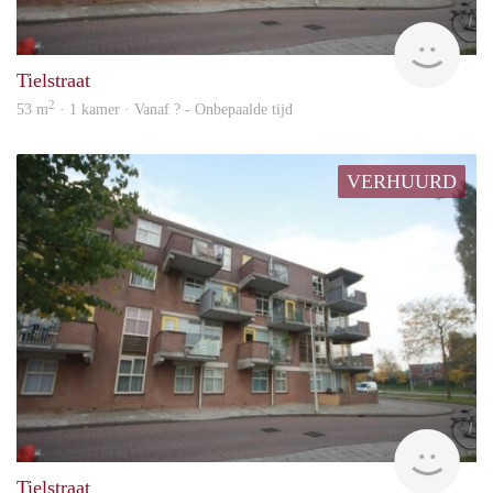
rent
Tielstraat
2
53 m
· 1 kamer · Vanaf ? - Onbepaalde tijd
VERHUURD
rent
Tielstraat