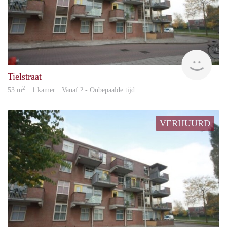
rent
Tielstraat
2
53 m
· 1 kamer · Vanaf ? - Onbepaalde tijd
VERHUURD