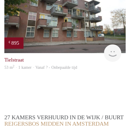
895
€
Woni
Tielstraat
2
53 m
· 1 kamer · Vanaf ? - Onbepaalde tijd
27 KAMERS VERHUURD IN DE WIJK / BUURT
REIGERSBOS MIDDEN IN AMSTERDAM