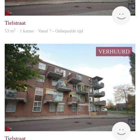
rent
Tielstraat
2
53 m
· 1 kamer · Vanaf ? - Onbepaalde tijd
VERHUURD
finde
Tielstraat