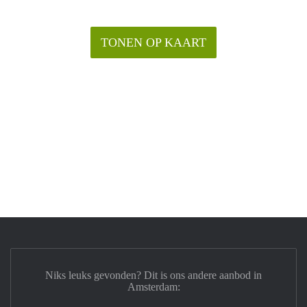
TONEN OP KAART
Niks leuks gevonden? Dit is ons andere aanbod in
Amsterdam: