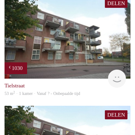
DELEN
1030
€
finde
Tielstraat
2
53 m
· 1 kamer · Vanaf ? - Onbepaalde tijd
DELEN