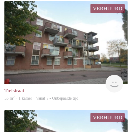
VERHUURD
finde
Tielstraat
2
53 m
· 1 kamer · Vanaf ? - Onbepaalde tijd
VERHUURD