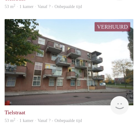
2
53 m
· 1 kamer · Vanaf ? - Onbepaalde tijd
VERHUURD
rent
Tielstraat
2
53 m
· 1 kamer · Vanaf ? - Onbepaalde tijd