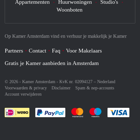
Appartementen
Huurwoningen
Studio's
Woonboten
Op Kamer Amsterdam vind en verhuur je makkelijk je Kamer
Partners
Contact
Faq
Voor Makelaars
Gratis je Kamer aanbieden in Amsterdam
© 2026 - Kamer Amsterdam - KvK nr. 02094127 –
Nederland
Voorwaarden & privacy
Disclaimer
Spam & nep-accounts
Account verwijderen
Je rekent gemakkelijk af met Paypal
Je rekent gemakkelijk af met M
Je rekent gemakkelij
Je re