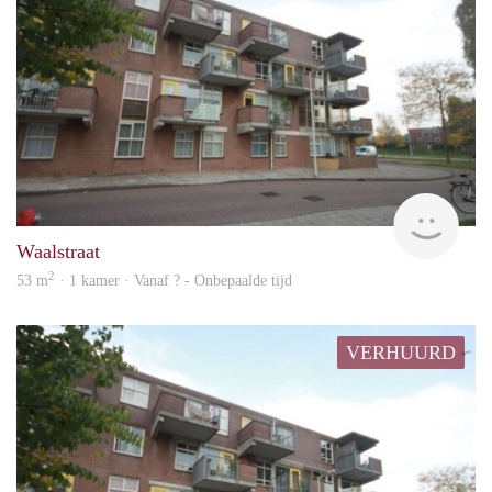
finde
Waalstraat
2
53 m
· 1 kamer · Vanaf ? - Onbepaalde tijd
VERHUURD