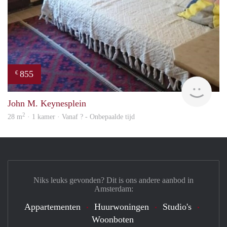
855
€
finde
John M. Keynesplein
2
28 m
· 1 kamer · Vanaf ? - Onbepaalde tijd
Niks leuks gevonden? Dit is ons andere aanbod in
Amsterdam:
Appartementen
Huurwoningen
Studio's
Woonboten