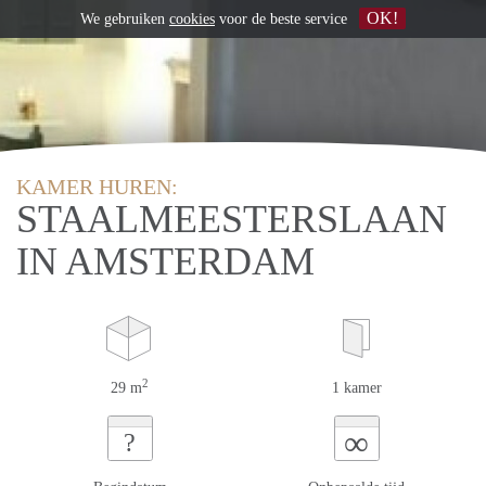
OK!
We gebruiken
cookies
voor de beste service
KAMER HUREN:
STAALMEESTERSLAAN
IN AMSTERDAM
2
29 m
1 kamer
∞
?