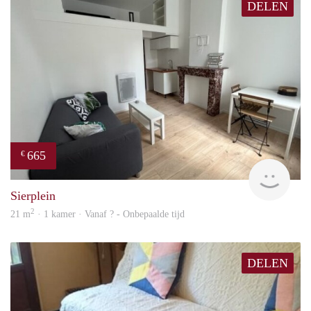
DELEN
665
€
finde
Sierplein
2
21 m
· 1 kamer · Vanaf ? - Onbepaalde tijd
DELEN