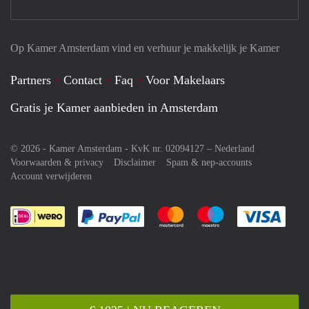
Op Kamer Amsterdam vind en verhuur je makkelijk je Kamer
Partners
Contact
Faq
Voor Makelaars
Gratis je Kamer aanbieden in Amsterdam
© 2026 - Kamer Amsterdam - KvK nr. 02094127 –
Nederland
Voorwaarden & privacy
Disclaimer
Spam & nep-accounts
Account verwijderen
Je rekent gemakkelijk af met Paypal
Je rekent gemakkelijk af met M
Je rekent gemakkelij
Je re