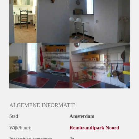
Huurtoeslag
Niet mogelijk
Inkomen eis
3,0 X Maandhuur Bruto
Huurtermijn
Onbepaalde termijn
Oplevering
Gestoffeerd
ALGEMENE INFORMATIE
Stad
Amsterdam
Wijk/buurt:
Rembrandtpark Noord