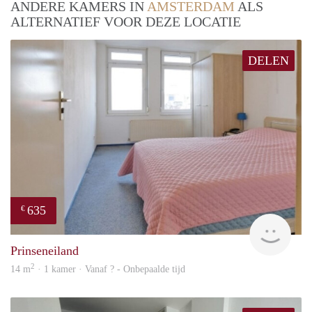
ANDERE KAMERS IN
AMSTERDAM
ALS
ALTERNATIEF VOOR DEZE LOCATIE
DELEN
635
€
Woni
Prinseneiland
2
14 m
· 1 kamer · Vanaf ? - Onbepaalde tijd