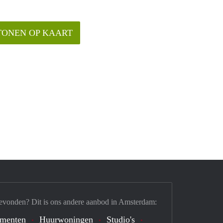
TONEN OP KAART
evonden? Dit is ons andere aanbod in Amsterdam:
ementen
Huurwoningen
Studio's