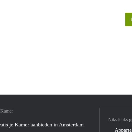
e Kamer
Niks leuks g
atis je Kamer aanbieden in Amsterdam
Appart