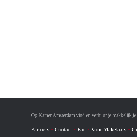
Op Kamer Amsterdam vind en verhuur je makkelijk j
Partners
Contact
Faq
Voor Makelaars
Gr