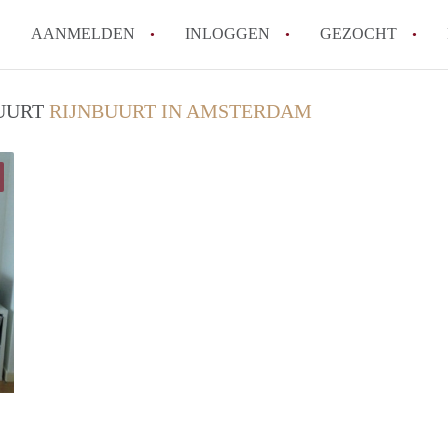
AANMELDEN
INLOGGEN
GEZOCHT
Wat is het puntensysteem voor
BUURT
RIJNBUURT IN AMSTERDAM
Amsterdam?
Wat zijn de opzegtermijnen bi
Wat zijn de populairste zoekt
betekent dit voor jou als zoeke
Wat is een studentenkamer in
Waarom geen bemiddelingskost
Alle veelgestelde vragen
Nicky