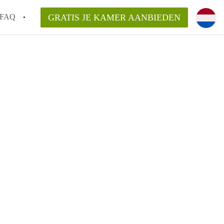
FAQ
GRATIS JE KAMER AANBIEDEN
 een onzelfstandige woonruimte (kamer) in
j een kamer in Amsterdam?
ermen voor een kamer in Amsterdam en wat
r?
 Amsterdam?
en voor de huurder?