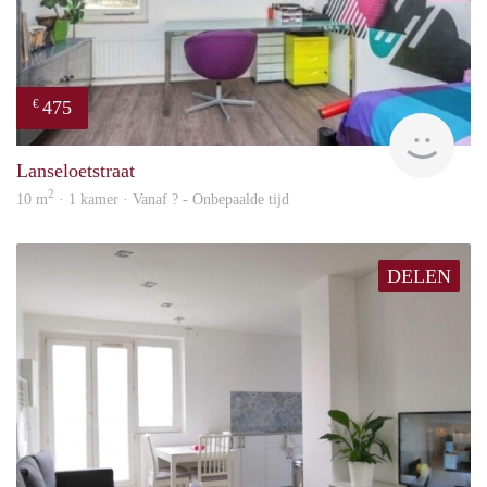
475
€
finde
Lanseloetstraat
2
10 m
· 1 kamer · Vanaf ? - Onbepaalde tijd
DELEN