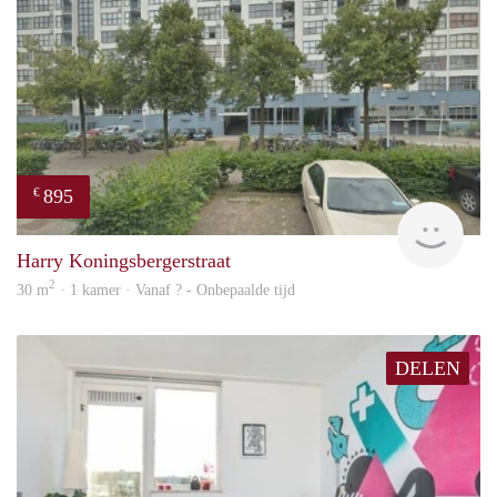
895
€
rent
Harry Koningsbergerstraat
2
30 m
· 1 kamer · Vanaf ? - Onbepaalde tijd
DELEN