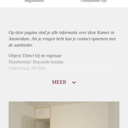
Begindatum
Onbepaalde tijd
Op deze pagina vind je alle informatie over deze Kamer in
Amsterdam. Als je vragen hebt kun je contact opnemen met
de aanbieder.
Object: Direct bij de eigenaar
Huurtermijn: Bepaalde termijn
Oplevering: Zie foto
Inkomen eis: Nee
Borg: 1 maand
MEER
Bemiddeling kosten: Nee
Internet: Ja
Gedeelde keuken: Ja
Gedeelde Douche: Ja
Gedeelde woonkamer: Ja
Huisgenoten: Ja
Geslacht huisgenoten: Gemengd