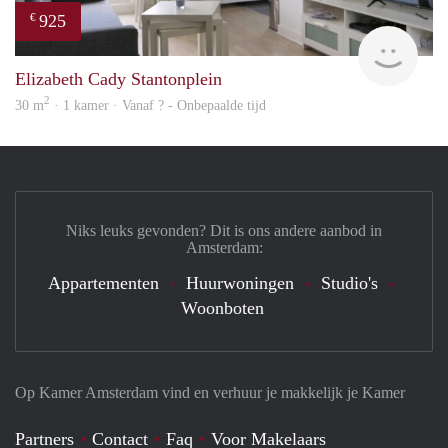
925
€
finde
Elizabeth Cady Stantonplein
2
30 m
· 1 kamer · Vanaf ? - Onbepaalde tijd
Niks leuks gevonden? Dit is ons andere aanbod in
Amsterdam:
Appartementen
Huurwoningen
Studio's
Woonboten
Op Kamer Amsterdam vind en verhuur je makkelijk je Kamer
Partners
Contact
Faq
Voor Makelaars