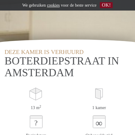
OK!
We gebruiken
cookies
voor de beste service
DEZE KAMER IS VERHUURD
BOTERDIEPSTRAAT IN
AMSTERDAM
2
13 m
1 kamer
∞
?