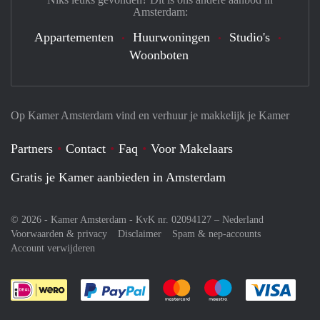
Amsterdam:
Appartementen
Huurwoningen
Studio's
Woonboten
Op Kamer Amsterdam vind en verhuur je makkelijk je Kamer
Partners
Contact
Faq
Voor Makelaars
Gratis je Kamer aanbieden in Amsterdam
© 2026 - Kamer Amsterdam - KvK nr. 02094127 –
Nederland
Voorwaarden & privacy
Disclaimer
Spam & nep-accounts
Account verwijderen
Je rekent gemakkelijk af met Paypal
Je rekent gemakkelijk af met M
Je rekent gemakkelij
Je re