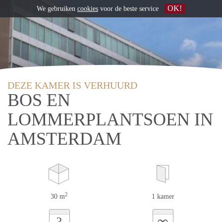
OK!
We gebruiken
cookies
voor de beste service
DEZE KAMER IS VERHUURD
BOS EN
LOMMERPLANTSOEN IN
AMSTERDAM
2
30 m
1 kamer
∞
?