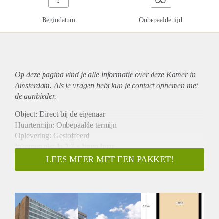
Begindatum
Onbepaalde tijd
Op deze pagina vind je alle informatie over deze Kamer in
Amsterdam. Als je vragen hebt kun je contact opnemen met
de aanbieder.
Object: Direct bij de eigenaar
Huurtermijn: Onbepaalde termijn
Oplevering: Gestoffeerd
Inkomen eis: Ja 2,7 x bruto huur
Garantiestelling mogelijk: Ja
LEES MEER MET EEN PAKKET!
Borg: 1 maand
Bemiddeling kosten: Nee
Internet: Ja
Gedeelde keuken: Nee
Gedeelde Douche: Nee