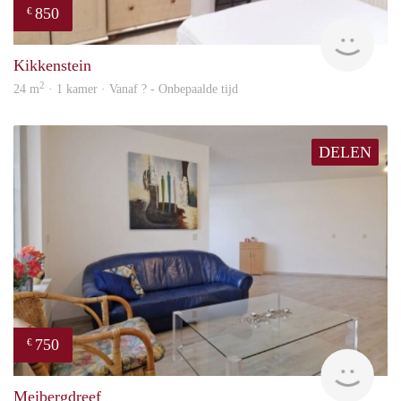
850
€
rent
Kikkenstein
2
24 m
· 1 kamer · Vanaf ? - Onbepaalde tijd
DELEN
750
€
Woni
Meibergdreef