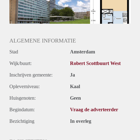
Gedeelde woonkamer: Nee
Huisgenoten: Nee
Geslacht huisgenoten: N.v.t.
ALGEMENE INFORMATIE
Stad
Amsterdam
Wijk/buurt:
Robert Scottbuurt West
Inschrijven gemeente:
Ja
Opleverniveau:
Kaal
Huisgenoten:
Geen
Begindatum:
Vraag de adverteerder
Bezichtiging
In overleg