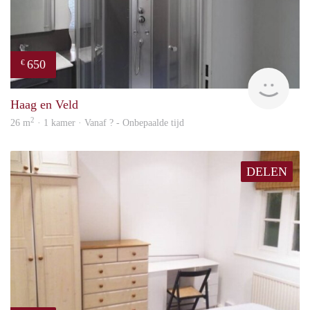
650
€
finde
Haag en Veld
2
26 m
· 1 kamer · Vanaf ? - Onbepaalde tijd
DELEN