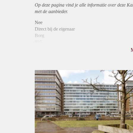
Op deze pagina vind je alle informatie over deze K
met de aanbieder.
Nee
Direct bij de eigenaar
Borg
805
Garantiestelling
Niet mogelijk
Huurtoeslag
Mogelijk
Inkomen eis
N.V.T.
Huurtermijn
Onbepaalde termijn
Oplevering
Kaal