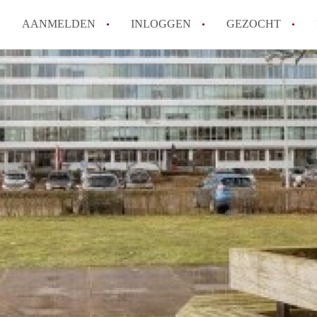
AANMELDEN
INLOGGEN
GEZOCHT
Wat is het puntensysteem voor
Amsterdam?
Wat zijn de opzegtermijnen bi
Wat zijn de populairste zoekt
betekent dit voor jou als zoeke
Wat is een studentenkamer in
Waarom geen bemiddelingskost
Alle veelgestelde vragen