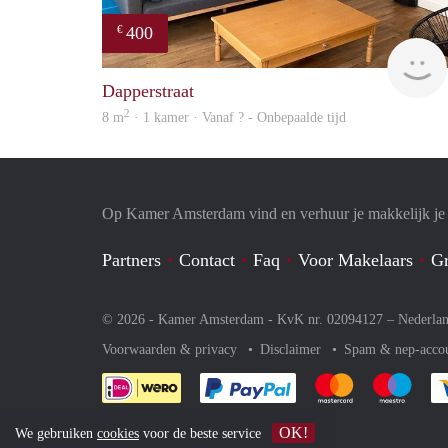
400
€
Dapperstraat
2
8 m
· 1 kamer · Vanaf ? - Onbepaalde tijd
Op Kamer Amsterdam vind en verhuur je makkelijk j
Partners
Contact
Faq
Voor Makelaars
Gr
© 2026 - Kamer Amsterdam - KvK nr. 02094127 –
Nederla
Voorwaarden & privacy
Disclaimer
Spam & nep-acco
Je rekent gemakkelijk af 
Je rekent gemak
Je rek
OK!
We gebruiken
cookies
voor de beste service