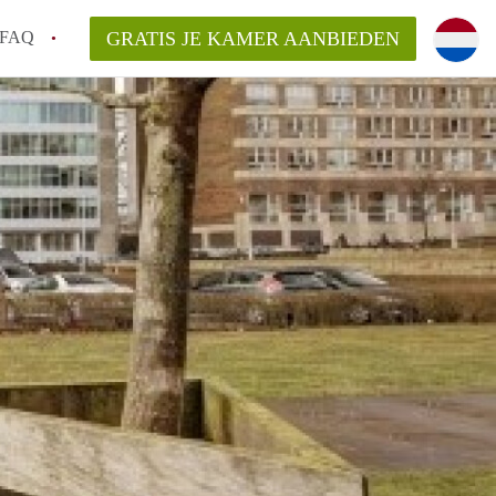
FAQ
GRATIS JE KAMER AANBIEDEN
 een onzelfstandige woonruimte (kamer) in
j een kamer in Amsterdam?
ermen voor een kamer in Amsterdam en wat
r?
 Amsterdam?
en voor de huurder?