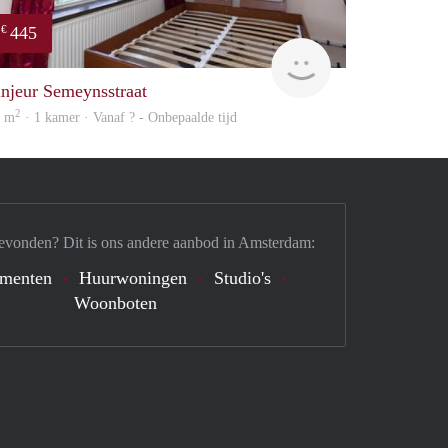
445
€
finder
injeur Semeynsstraat
2
2 m
· 1 kamer · Vanaf ? - Onbepaalde tijd
evonden? Dit is ons andere aanbod in Amsterdam:
ementen
Huurwoningen
Studio's
Woonboten