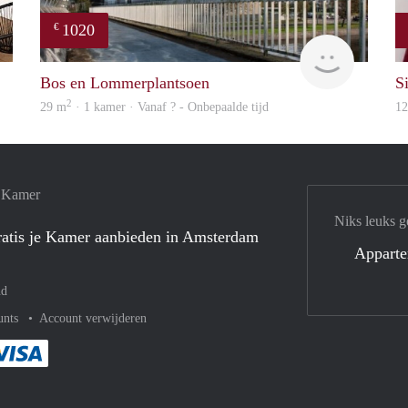
1020
€
finder
finder
Bos en Lommerplantsoen
S
2
29 m
· 1 kamer · Vanaf ? - Onbepaalde tijd
1
e Kamer
Niks leuks g
atis je Kamer aanbieden in Amsterdam
Appart
nd
unts
Account verwijderen
met Paypal
kelijk af met Mastercard
ent gemakkelijk af met Meastro
Je rekent gemakkelijk af met Visa