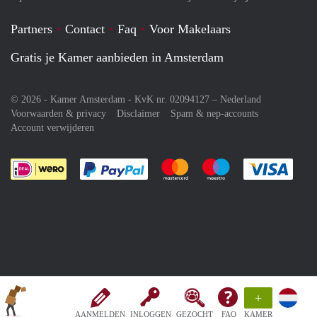
Partners
Contact
Faq
Voor Makelaars
Gratis je Kamer aanbieden in Amsterdam
© 2026 - Kamer Amsterdam - KvK nr. 02094127 –
Nederland
Voorwaarden & privacy
Disclaimer
Spam & nep-accounts
Account verwijderen
Je rekent gemakkelijk af met Paypal
Je rekent gemakkelijk af met M
Je rekent gemakkelij
Je re
+
AANMELDEN
INLOGGEN
GEZOCHT
FAQ
KAMER