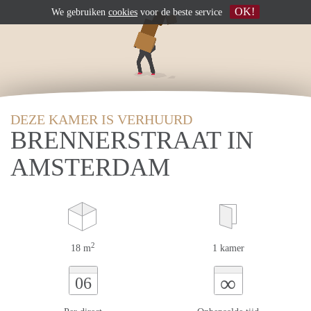
OK!
We gebruiken
cookies
voor de beste service
DEZE KAMER IS VERHUURD
BRENNERSTRAAT IN
AMSTERDAM
2
18 m
1 kamer
∞
06