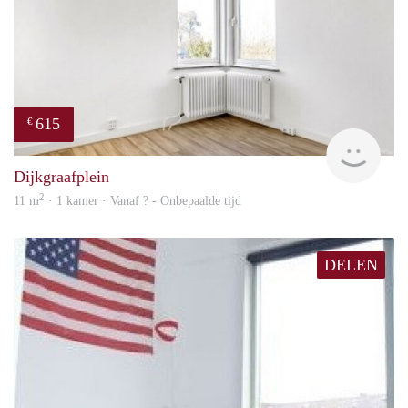
615
€
finde
Dijkgraafplein
2
11 m
· 1 kamer · Vanaf ? - Onbepaalde tijd
DELEN