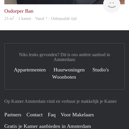
Osdorper Ban
2
23 m
· 1 kamer · Vanaf ? - Onbepaalde tijd
Niks leuks gevonden? Dit is ons andere aanbod in
Amsterdam:
Appartementen
Huurwoningen
Studio's
Woonboten
Op Kamer Amsterdam vind en verhuur je makkelijk je Kamer
Partners
Contact
Faq
Voor Makelaars
Gratis je Kamer aanbieden in Amsterdam