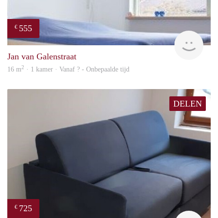
555
€
rent
Jan van Galenstraat
2
16 m
· 1 kamer · Vanaf ? - Onbepaalde tijd
DELEN
725
€
finde