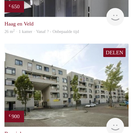
650
€
finde
Haag en Veld
2
26 m
· 1 kamer · Vanaf ? - Onbepaalde tijd
DELEN
900
€
finde