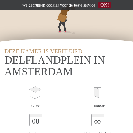
OK!
We gebruiken
cookies
voor de beste service
DEZE KAMER IS VERHUURD
DELFLANDPLEIN IN
AMSTERDAM
2
22 m
1 kamer
∞
08