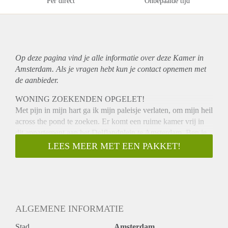
Per direct
Onbepaalde tijd
Op deze pagina vind je alle informatie over deze Kamer in
Amsterdam. Als je vragen hebt kun je contact opnemen met
de aanbieder.
WONING ZOEKENDEN OPGELET!
Met pijn in mijn hart ga ik mijn paleisje verlaten, om mijn heil
across the pond te zoeken. Er komt een ruime kamer vrij in
dit appartement aan het Delflandplein te Amsterdam. Ben je
al een flinke tijd op zoek naar een ruim en leefbaar
LEES MEER MET EEN PAKKET!
appartement in Amsterdam maar is het je tot heden niet gelukt
om er tussen te komen? Dan bieden we je nu de kans om
deel uit te maken van de meest geniale familie die Amsterdam
kent! Het enige wat je hoeft te doen is een berichtje te sturen
met een verhaal over hoe je bent en wat we van je kunnen
ALGEMENE INFORMATIE
verwachten. (Op korte en slappe verhalen word niet
gereageerd
Stad
Amsterdam