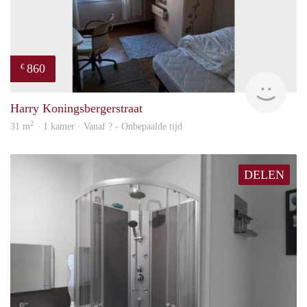
860
€
finde
Harry Koningsbergerstraat
2
31 m
· 1 kamer · Vanaf ? - Onbepaalde tijd
DELEN