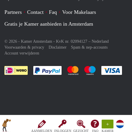
Partners
Contact
Faq
Voor Makelaars
Gratis je Kamer aanbieden in Amsterdam
© 2026 - Kamer Amsterdam - KvK nr. 02094127 –
Nederland
Voorwaarden & privacy
Disclaimer
Spam & nep-accounts
Account verwijderen
Je rekent gemakkelijk af met Paypal
Je rekent gemakkelijk af met M
Je rekent gemakkelij
Je re
+
AANMELDEN
INLOGGEN
GEZOCHT
FAQ
KAMER