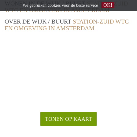
WONEN IN DE WIJK / BUURT
STATION-ZUID
OK!
We gebruiken
cookies
voor de beste service
WTC EN OMGEVING IN AMSTERDAM
OVER DE WIJK / BUURT
STATION-ZUID WTC
EN OMGEVING IN AMSTERDAM
TONEN OP KAART