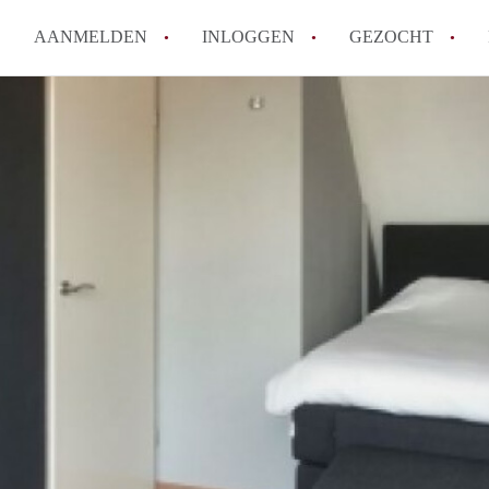
AANMELDEN
INLOGGEN
GEZOCHT
Wat is het puntensysteem voor
Amsterdam?
Wat zijn de opzegtermijnen bi
Wat zijn de populairste zoekt
betekent dit voor jou als zoeke
Wat is een studentenkamer in
Waarom geen bemiddelingskost
Alle veelgestelde vragen