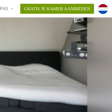
FAQ
GRATIS JE KAMER AANBIEDEN
 een onzelfstandige woonruimte (kamer) in
j een kamer in Amsterdam?
ermen voor een kamer in Amsterdam en wat
r?
 Amsterdam?
en voor de huurder?