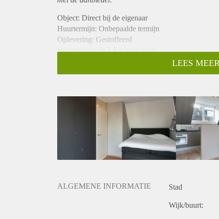
Object: Direct bij de eigenaar
Huurtermijn: Onbepaalde termijn
Oplevering: Gestoffeerd
Inkomen eis: Ja 2,8 x bruto huur
Garantiestelling mogelijk: Ja
LEES MEER
Borg: 1 maand
Bemiddeling kosten: Nee
Internet: Ja
Gedeelde keuken: Nee
Gedeelde Douche: Nee
Gedeelde woonkamer: Nee
Huisgenoten: Nee
Geslacht huisgenoten: N.v.t.
ALGEMENE INFORMATIE
Stad
Wijk/buurt: