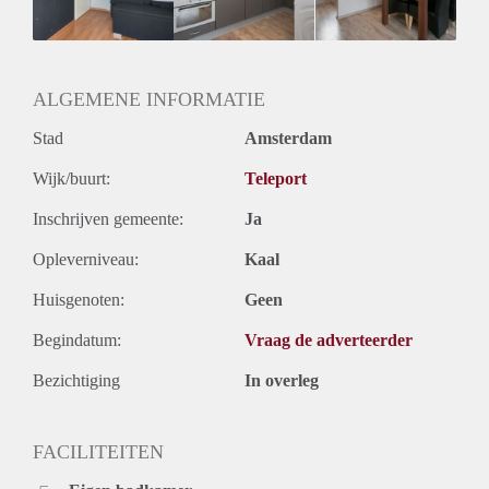
Huurtermijn
Onbepaalde termijn
Oplevering
Gestoffeerd
ALGEMENE INFORMATIE
Stad
Amsterdam
Wijk/buurt:
Teleport
Inschrijven gemeente:
Ja
Opleverniveau:
Kaal
Huisgenoten:
Geen
Begindatum:
Vraag de adverteerder
Bezichtiging
In overleg
FACILITEITEN