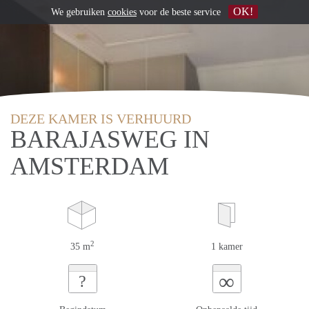
OK!
We gebruiken
cookies
voor de beste service
DEZE KAMER IS VERHUURD
BARAJASWEG IN
AMSTERDAM
2
35 m
1 kamer
∞
?