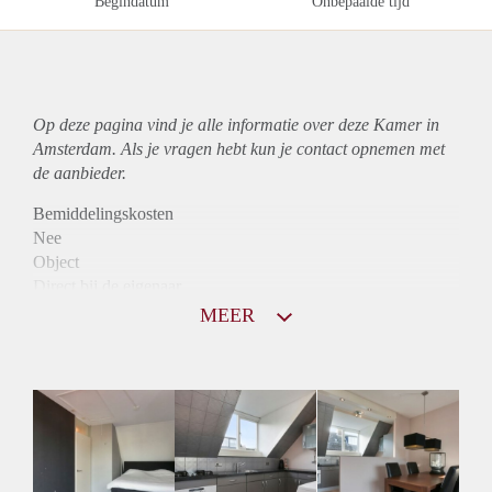
Begindatum
Onbepaalde tijd
Op deze pagina vind je alle informatie over deze Kamer in
Amsterdam. Als je vragen hebt kun je contact opnemen met
de aanbieder.
Bemiddelingskosten
Nee
Object
Direct bij de eigenaar
Borg
MEER
780
Garantiestelling
Mogelijk
Huurtoeslag
Mogelijk
Inkomen eis
2,8 X Maandhuur Bruto