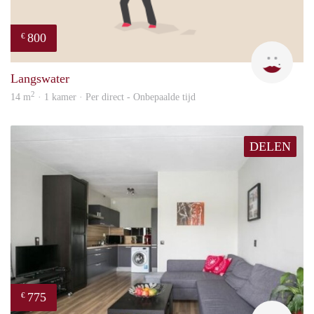
800
€
Dila
Langswater
2
14 m
· 1 kamer · Per direct - Onbepaalde tijd
DELEN
775
€
rent