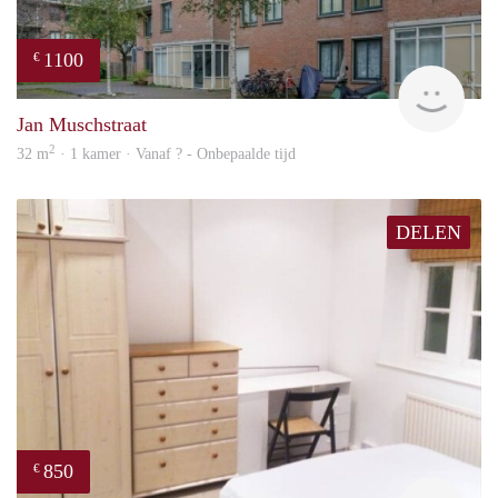
1100
€
finde
Jan Muschstraat
2
32 m
· 1 kamer · Vanaf ? - Onbepaalde tijd
DELEN
850
€
rent