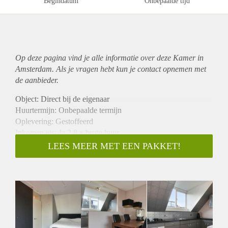
Begindatum
Onbepaalde tijd
Op deze pagina vind je alle informatie over deze Kamer in
Amsterdam. Als je vragen hebt kun je contact opnemen met
de aanbieder.
Object: Direct bij de eigenaar
Huurtermijn: Onbepaalde termijn
Oplevering: Gestoffeerd
Inkomen eis: Ja 2,8 x bruto huur
Garantiestelling mogelijk: Ja
LEES MEER MET EEN PAKKET!
Borg: 1 maand
Bemiddeling kosten: Nee
Internet: Ja
Gedeelde keuken: Nee
Gedeelde Douche: Nee
Gedeelde woonkamer: Nee
Huisgenoten: Nee