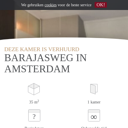
OK!
We gebruiken
cookies
voor de beste service
DEZE KAMER IS VERHUURD
BARAJASWEG IN
AMSTERDAM
2
35 m
1 kamer
∞
?