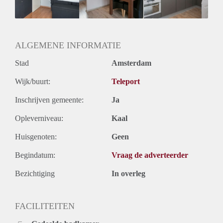
Geslacht huisgenoten: N.v.t.
ALGEMENE INFORMATIE
Stad
Amsterdam
Wijk/buurt:
Teleport
Inschrijven gemeente:
Ja
Opleverniveau:
Kaal
Huisgenoten:
Geen
Begindatum:
Vraag de adverteerder
Bezichtiging
In overleg
FACILITEITEN