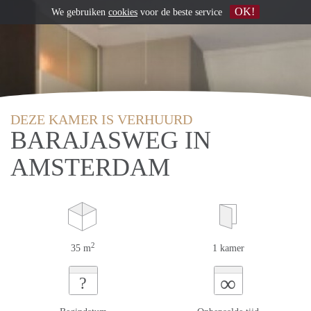
OK!
We gebruiken
cookies
voor de beste service
DEZE KAMER IS VERHUURD
BARAJASWEG IN
AMSTERDAM
2
35 m
1 kamer
∞
?