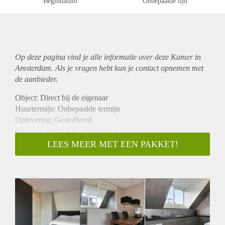
Begindatum
Onbepaalde tijd
Op deze pagina vind je alle informatie over deze Kamer in
Amsterdam. Als je vragen hebt kun je contact opnemen met
de aanbieder.
Object: Direct bij de eigenaar
Huurtermijn: Onbepaalde termijn
Oplevering: Gestoffeerd
Inkomen eis: Ja 2,8 x bruto huur
Garantiestelling mogelijk: Ja
LEES MEER MET EEN PAKKET!
Borg: 1 maand
Bemiddeling kosten: Nee
Internet: Ja
Gedeelde keuken: Nee
Gedeelde Douche: Nee
Gedeelde woonkamer: Nee
Huisgenoten: Nee