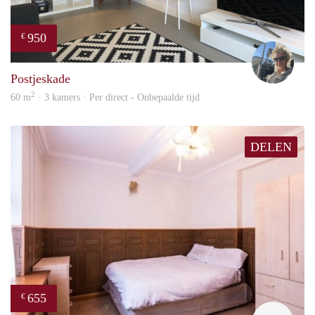
950
€
Ewou
Postjeskade
2
60 m
· 3 kamers · Per direct - Onbepaalde tijd
DELEN
655
€
finde