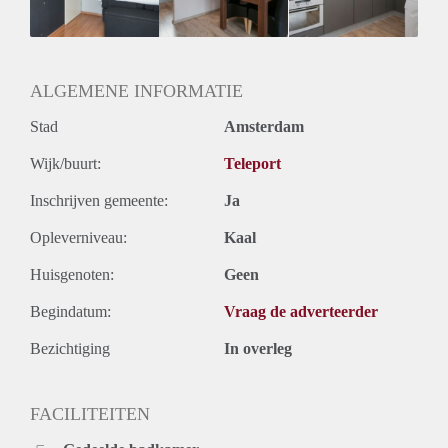
Geslacht huisgenoten: N.v.t.
ALGEMENE INFORMATIE
Stad
Amsterdam
Wijk/buurt:
Teleport
Inschrijven gemeente:
Ja
Opleverniveau:
Kaal
Huisgenoten:
Geen
Begindatum:
Vraag de adverteerder
Bezichtiging
In overleg
FACILITEITEN