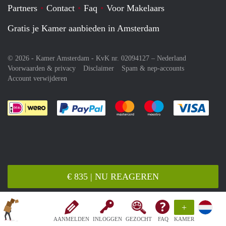
Partners
Contact
Faq
Voor Makelaars
Gratis je Kamer aanbieden in Amsterdam
© 2026 - Kamer Amsterdam - KvK nr. 02094127 –
Nederland
Voorwaarden & privacy
Disclaimer
Spam & nep-accounts
Account verwijderen
Je rekent gemakkelijk af met Paypal
Je rekent gemakkelijk af met M
Je rekent gemakkelij
Je re
€ 835 | NU REAGEREN
+
AANMELDEN
INLOGGEN
GEZOCHT
FAQ
KAMER