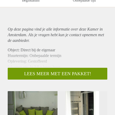
Begindatum
Onbepaalde tijd
Op deze pagina vind je alle informatie over deze Kamer in
Amsterdam. Als je vragen hebt kun je contact opnemen met
de aanbieder.
Object: Direct bij de eigenaar
Huurtermijn: Onbepaalde termijn
Oplevering: Gestoffeerd
Inkomen eis: Ja 2,9 x bruto huur
Garantiestelling mogelijk: Ja
LEES MEER MET EEN PAKKET!
Borg: 1 maand
Bemiddeling kosten: Nee
Internet: Ja
Gedeelde keuken: Nee
Gedeelde Douche: Nee
Gedeelde woonkamer: Nee
Huisgenoten: Nee