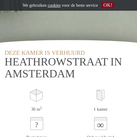
OK!
We gebruiken
cookies
voor de beste service
DEZE KAMER IS VERHUURD
HEATHROWSTRAAT IN
AMSTERDAM
2
30 m
1 kamer
∞
?