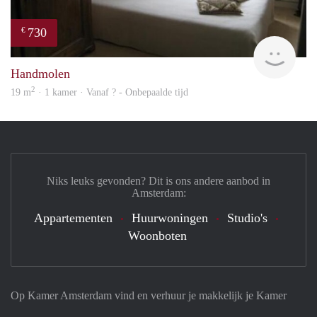
730
€
finde
Handmolen
2
19 m
· 1 kamer · Vanaf ? - Onbepaalde tijd
Niks leuks gevonden? Dit is ons andere aanbod in
Amsterdam:
Appartementen
Huurwoningen
Studio's
Woonboten
Op Kamer Amsterdam vind en verhuur je makkelijk je Kamer