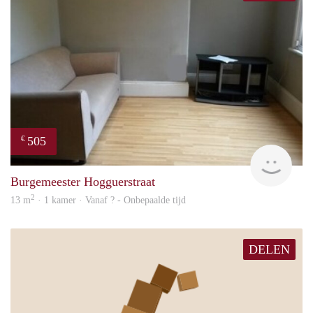
505
€
rent
Burgemeester Hogguerstraat
2
13 m
· 1 kamer · Vanaf ? - Onbepaalde tijd
DELEN