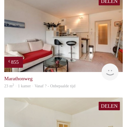
DELEN
855
€
finde
Marathonweg
2
23 m
· 1 kamer · Vanaf ? - Onbepaalde tijd
DELEN