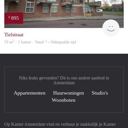
895
€
Woni
Tielstraat
2
53 m
· 1 kamer · Vanaf ? - Onbepaalde tijd
Niks leuks gevonden? Dit is ons andere aanbod in
Amsterdam:
Appartementen
Huurwoningen
Studio's
Woonboten
Op Kamer Amsterdam vind en verhuur je makkelijk je Kamer