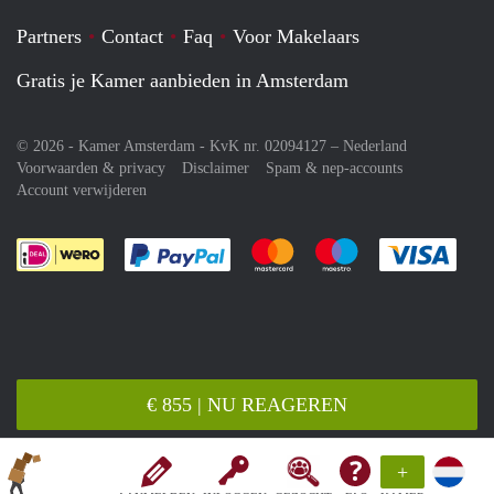
Partners
Contact
Faq
Voor Makelaars
Gratis je Kamer aanbieden in Amsterdam
© 2026 - Kamer Amsterdam - KvK nr. 02094127 –
Nederland
Voorwaarden & privacy
Disclaimer
Spam & nep-accounts
Account verwijderen
Je rekent gemakkelijk af met Paypal
Je rekent gemakkelijk af met M
Je rekent gemakkelij
Je re
€ 855 | NU REAGEREN
+