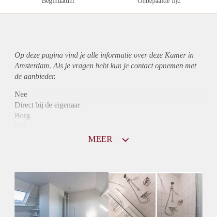
Begindatum
Onbepaalde tijd
Op deze pagina vind je alle informatie over deze Kamer in
Amsterdam. Als je vragen hebt kun je contact opnemen met
de aanbieder.
Nee
Direct bij de eigenaar
Borg
855
Garantiestelling
MEER
Mogelijk
Huurtoeslag
Mogelijk
Inkomen eis
N.V.T.
Huurtermijn
Onbepaalde termijn