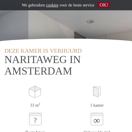
OK!
We gebruiken
cookies
voor de beste service
DEZE KAMER IS VERHUURD
NARITAWEG IN
AMSTERDAM
2
33 m
1 kamer
∞
?