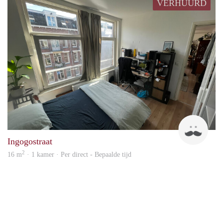
VERHUURD
Dou
Ingogostraat
2
16 m
· 1 kamer · Per direct - Bepaalde tijd