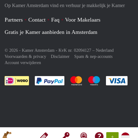
Op Kamer Amsterdam vind en verhuur je makkelijk je Kamer
Partners
Contact
Faq
Voor Makelaars
Gratis je Kamer aanbieden in Amsterdam
© 2026 - Kamer Amsterdam - KvK nr. 02094127 –
Nederland
Voorwaarden & privacy
Disclaimer
Spam & nep-accounts
Account verwijderen
Je rekent gemakkelijk af met Paypal
Je rekent gemakkelijk af met M
Je rekent gemakkelij
Je re
+