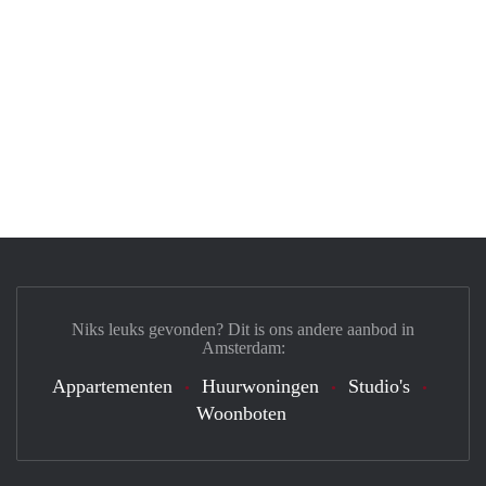
Niks leuks gevonden? Dit is ons andere aanbod in
Amsterdam:
Appartementen
Huurwoningen
Studio's
Woonboten