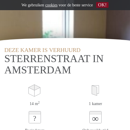
OK!
We gebruiken
cookies
voor de beste service
DEZE KAMER IS VERHUURD
STERRENSTRAAT IN
AMSTERDAM
2
14 m
1 kamer
∞
?