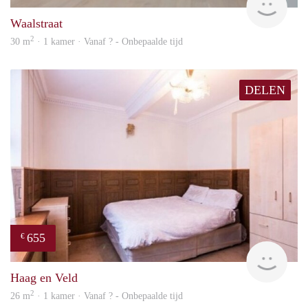
Waalstraat
2
30 m
· 1 kamer · Vanaf ? - Onbepaalde tijd
DELEN
655
€
finde
Haag en Veld
2
26 m
· 1 kamer · Vanaf ? - Onbepaalde tijd