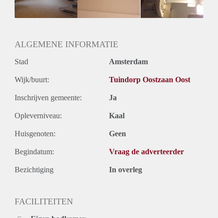
Huurtermijn
Onbepaalde termijn
Oplevering
Kaal
ALGEMENE INFORMATIE
Stad
Amsterdam
Wijk/buurt:
Tuindorp Oostzaan Oost
Inschrijven gemeente:
Ja
Opleverniveau:
Kaal
Huisgenoten:
Geen
Begindatum:
Vraag de adverteerder
Bezichtiging
In overleg
FACILITEITEN