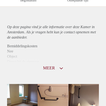
Begindatum
Onbepaalde tijd
Op deze pagina vind je alle informatie over deze Kamer in
Amsterdam. Als je vragen hebt kun je contact opnemen met
de aanbieder.
Bemiddelingskosten
Nee
Object
Direct bij de eigenaar
Borg
MEER
565
Garantiestelling
Niet mogelijk
Huurtoeslag
Niet mogelijk
Inkomen eis
N.V.T.