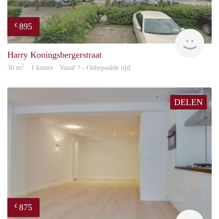
895
€
rent
Harry Koningsbergerstraat
2
30 m
· 1 kamer · Vanaf ? - Onbepaalde tijd
DELEN
875
€
rent