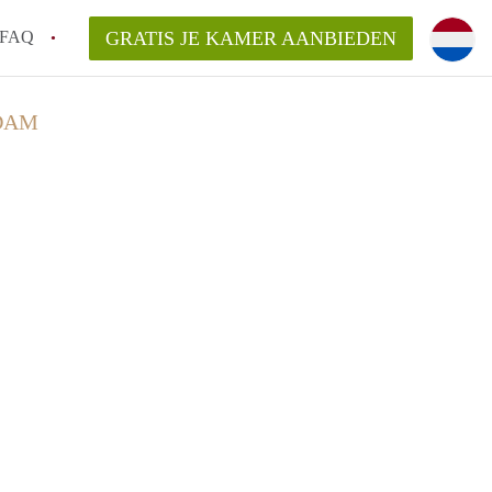
FAQ
GRATIS JE KAMER AANBIEDEN
 een onzelfstandige woonruimte (kamer) in
DAM
j een kamer in Amsterdam?
ermen voor een kamer in Amsterdam en wat
r?
 Amsterdam?
en voor de huurder?