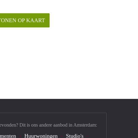
TONEN OP KAART
evonden? Dit is ons andere aanbod in Amsterdam:
ementen
Huurwoningen
Studio's