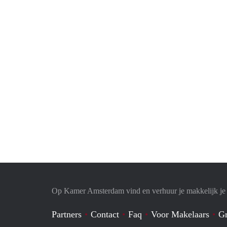
Op Kamer Amsterdam vind en verhuur je makkelijk j
Partners
Contact
Faq
Voor Makelaars
Gr