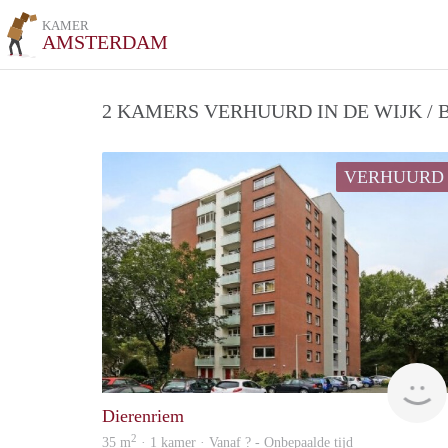
KAMER
AMSTERDAM
2 KAMERS VERHUURD IN DE WIJK /
VERHUURD
Dierenriem
2
35 m
· 1 kamer · Vanaf ? - Onbepaalde tijd