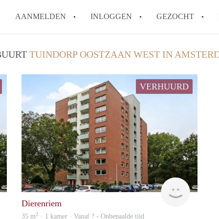
AANMELDEN
INLOGGEN
GEZOCHT
Wat is het puntensysteem voor
 BUURT
TUINDORP OOSTZAAN WEST IN AMSTER
Amsterdam?
Wat zijn de opzegtermijnen bi
VERHUURD
Wat zijn de populairste zoekt
betekent dit voor jou als zoeke
Wat is een studentenkamer in
Waarom geen bemiddelingskost
Alle veelgestelde vragen
finder
finder
Dierenriem
2
35 m
· 1 kamer · Vanaf ? - Onbepaalde tijd