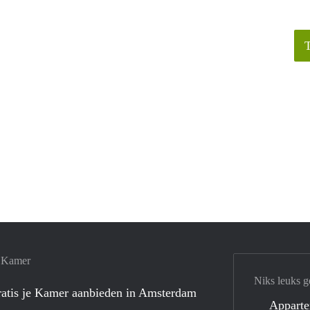
e Kamer
Niks leuks g
atis je Kamer aanbieden in Amsterdam
Appart